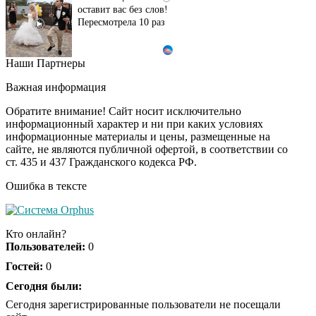
оставит вас без слов!
Пересмотрела 10 раз
Наши Партнеры
Ролик длится пару
i
секунд, но вы будете в
Важная информация
шоке от увиденного
Обратите внимание! Сайт носит исключительно
информационный характер и ни при каких условиях
информационные материалы и цены, размещенные на
Ролик из Омска: вы
i
сайте, не являются публичной офертой, в соответствии со
будете смеяться долго
ст. 435 и 437 Гражданского кодекса РФ.
Ошибка в тексте
Ржу не переставая, это
i
видео пересмотришь
Кто онлайн?
не раз
Пользователей:
0
Гостей:
0
Скрытая камера на
Сегодня были:
i
пляже Крыма: Что
Сегодня зарегистрированные пользователи не посещали
люди вытворяют, когда