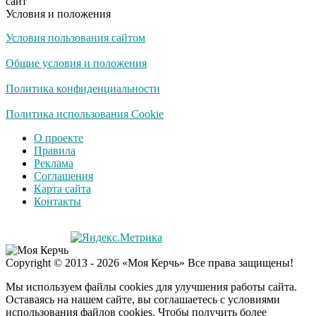
сайт
их не видят...
Условия и положения
Условия пользования сайтом
Ролик длится
i
несколько секунд, а
Общие условия и положения
смеяться вы будете
долго
Политика конфиденциальности
Королева вагона
Политика использования Cookie
i
отожгла! Видео не
О проекте
оставит равнодушным
Правила
Реклама
Соглашения
США — Южной
i
Карта сайта
Корее: «Верни мне
Контакты
всё, что я подарил —
Patriot и THAAD»
Деньги придут
i
Copyright © 2013 - 2026 «Моя Керчь» Все права защищены!
раньше пенсии: кто в
2026 году получит
Мы используем файлы cookies для улучшения работы сайта.
выплаты досрочно
Оставаясь на нашем сайте, вы соглашаетесь с условиями
использования файлов cookies. Чтобы получить более