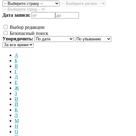
Дата записи:
Выбор редакции
Безопасный поиск
Упорядочить:
А
Б
В
Г
Д
Е
Ж
З
И
Й
К
Л
М
Н
О