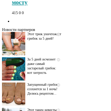
мосту
Даже самый
i
415
0
0
запущенный грибок
исчезнет с корнем,
если перед сном…
Новости партнеров
Этот трюк уничтожает
i
грибок за 5 дней!
За 5 дней исчезнет
i
даже самый
застарелый грибок:
вот хитрость
Запущенный грибок
i
ссохнется за 1 ночь!
Делюсь рецептом...
Этот танец невесты
i