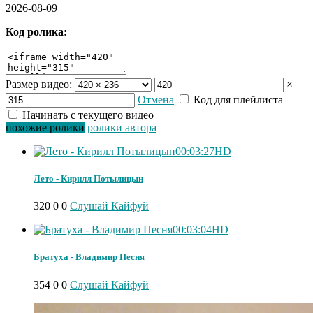
2026-08-09
Код ролика:
Размер видео:
×
Отмена
Код для плейлиста
Начинать с текущего видео
похожие ролики
ролики автора
00:03:27
HD
Лето - Кирилл Потылицын
320
0
0
Слушай Кайфуй
00:03:04
HD
Братуха - Владимир Песня
354
0
0
Слушай Кайфуй