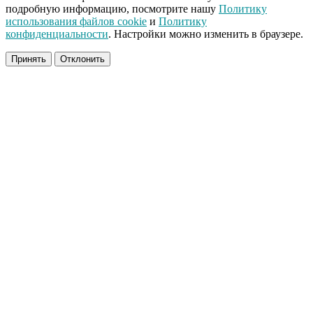
подробную информацию, посмотрите нашу
Политику
Забывший о
i
использования файлов cookie
и
Политику
патриотизме
конфиденциальности
. Настройки можно изменить в браузере.
Плющенко отправляет
сына выступать за
Принять
Отклонить
Азербайджан