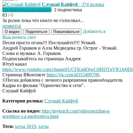
Слушай Кайфуй
· 374 ролика
Подписаться на канал
· 2 подписчика
83
/
0
За ролик пока что никто не голосовал...
нравится
Добавить в
О видео
Поделиться
Пожаловаться
Выключить свет
Песня просто огонь!!! Послушайте!!!! Уезжай.
Андрей Горшков и Алла Медведева гр. Острог - Уезжай.
Слова и музыка: А. Горшков.
Подписывайтесь на страницы Андрея:
Ютуб канал
https://www.youtube.com/channel/UCFKmlQjwG0HDTnVR1Je0D
Страница ВКонтакте
https://vk.com/id355499790
.
©️Песня добавлена с личного разрешения правообладателя.
Кадры из фильма "Одиночество в сети".
Слушай Кайфуй
Категория ролика:
Слушай Кайфуй
Ссылка на видео:
http://mykerch.com/video/uezzhai-a-
gorshkov-i-a-medvedeva.html
Теги:
хиты 2019
,
хиты