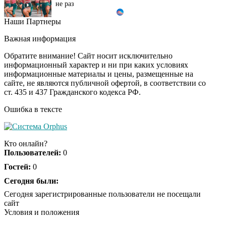
Наши Партнеры
Ролик длится пару
i
секунд, но вы будете в
Важная информация
шоке от увиденного
Обратите внимание! Сайт носит исключительно
информационный характер и ни при каких условиях
информационные материалы и цены, размещенные на
Ролик из Омска: вы
i
сайте, не являются публичной офертой, в соответствии со
будете смеяться долго
ст. 435 и 437 Гражданского кодекса РФ.
Ошибка в тексте
Королева вагона
i
отожгла! Видео не
Кто онлайн?
оставит равнодушным
Пользователей:
0
Гостей:
0
Сегодня были:
Сегодня зарегистрированные пользователи не посещали
сайт
Условия и положения