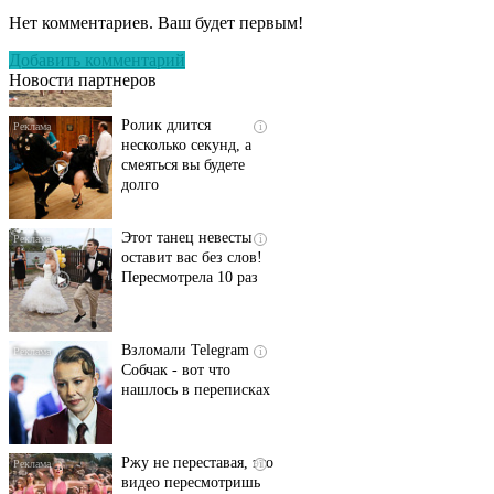
пляже Крыма: Что
Нет комментариев. Ваш будет первым!
люди вытворяют, когда
их не видят...
Добавить комментарий
Новости партнеров
Ролик длится
i
несколько секунд, а
смеяться вы будете
долго
Этот танец невесты
i
оставит вас без слов!
Пересмотрела 10 раз
Взломали Telegram
i
Собчак - вот что
нашлось в переписках
Ржу не переставая, это
i
видео пересмотришь
не раз