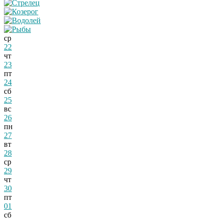
ср
22
чт
23
пт
24
сб
25
вс
26
пн
27
вт
28
ср
29
чт
30
пт
01
сб