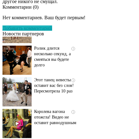
другое никого не смущал.
Комментарии (
0
)
Скрытая камера на
i
пляже Крыма: Что
Нет комментариев. Ваш будет первым!
люди вытворяют, когда
их не видят...
Добавить комментарий
Новости партнеров
Ролик длится
i
несколько секунд, а
смеяться вы будете
долго
Этот танец невесты
i
оставит вас без слов!
Пересмотрела 10 раз
Королева вагона
i
отожгла! Видео не
оставит равнодушным
Ржу не переставая, это
i