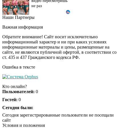
не раз
Наши Партнеры
Ролик длится пару
i
секунд, но вы будете в
Важная информация
шоке от увиденного
Обратите внимание! Сайт носит исключительно
информационный характер и ни при каких условиях
информационные материалы и цены, размещенные на
Ролик из Омска: вы
i
сайте, не являются публичной офертой, в соответствии со
будете смеяться долго
ст. 435 и 437 Гражданского кодекса РФ.
Ошибка в тексте
Королева вагона
i
отожгла! Видео не
Кто онлайн?
оставит равнодушным
Пользователей:
0
Гостей:
0
Сегодня были:
Сегодня зарегистрированные пользователи не посещали
сайт
Условия и положения