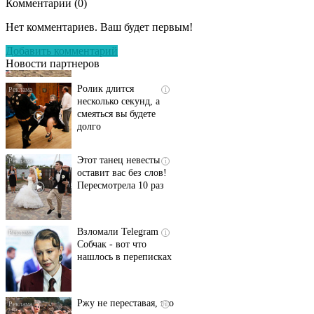
Комментарии (
0
)
Скрытая камера на
i
пляже Крыма: Что
Нет комментариев. Ваш будет первым!
люди вытворяют, когда
их не видят...
Добавить комментарий
Новости партнеров
Ролик длится
i
несколько секунд, а
смеяться вы будете
долго
Этот танец невесты
i
оставит вас без слов!
Пересмотрела 10 раз
Взломали Telegram
i
Собчак - вот что
нашлось в переписках
Ржу не переставая, это
i
видео пересмотришь