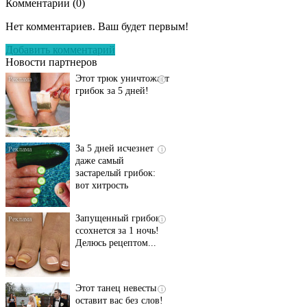
Комментарии (
0
)
Даже самый
i
запущенный грибок
Нет комментариев. Ваш будет первым!
исчезнет с корнем,
если перед сном…
Добавить комментарий
Новости партнеров
Этот трюк уничтожает
i
грибок за 5 дней!
За 5 дней исчезнет
i
даже самый
застарелый грибок:
вот хитрость
Запущенный грибок
i
ссохнется за 1 ночь!
Делюсь рецептом...
Этот танец невесты
i
оставит вас без слов!