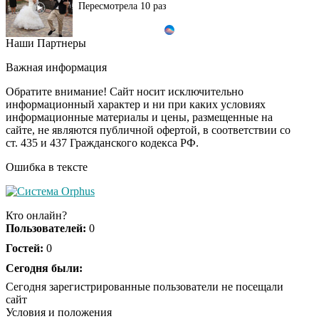
Пересмотрела 10 раз
Наши Партнеры
Ролик длится пару
i
секунд, но вы будете в
Важная информация
шоке от увиденного
Обратите внимание! Сайт носит исключительно
информационный характер и ни при каких условиях
информационные материалы и цены, размещенные на
Ролик из Омска: вы
i
сайте, не являются публичной офертой, в соответствии со
будете смеяться долго
ст. 435 и 437 Гражданского кодекса РФ.
Ошибка в тексте
Ржу не переставая, это
i
видео пересмотришь
Кто онлайн?
не раз
Пользователей:
0
Гостей:
0
Скрытая камера на
Сегодня были:
i
пляже Крыма: Что
Сегодня зарегистрированные пользователи не посещали
люди вытворяют, когда
сайт
их не видят...
Условия и положения