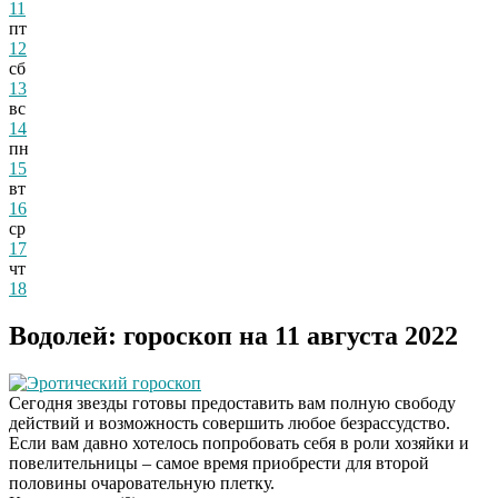
11
пт
12
сб
13
вс
14
пн
15
вт
16
ср
17
чт
18
Водолей: гороскоп на 11 августа 2022
Эротический гороскоп
Сегодня звезды готовы предоставить вам полную свободу
действий и возможность совершить любое безрассудство.
Если вам давно хотелось попробовать себя в роли хозяйки и
повелительницы – самое время приобрести для второй
половины очаровательную плетку.