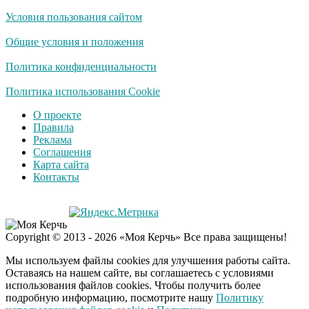
Условия пользования сайтом
Ролик длится
i
несколько секунд, а
Общие условия и положения
смеяться вы будете
долго
Политика конфиденциальности
Королева вагона
Политика использования Cookie
i
отожгла! Видео не
О проекте
оставит равнодушным
Правила
Реклама
Соглашения
Деньги придут
i
Карта сайта
раньше пенсии: кто в
Контакты
2026 году получит
выплаты досрочно
Экс-бойфренд дочери
i
Copyright © 2013 - 2026 «Моя Керчь» Все права защищены!
Борисовой душил ее
из-за макарон
Мы используем файлы cookies для улучшения работы сайта.
Оставаясь на нашем сайте, вы соглашаетесь с условиями
использования файлов cookies. Чтобы получить более
подробную информацию, посмотрите нашу
Политику