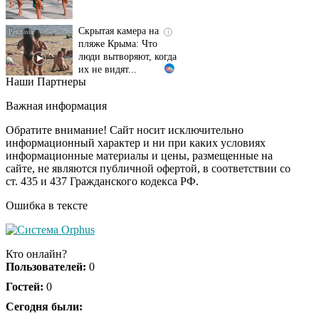
Скрытая камера на
i
пляже Крыма: Что
люди вытворяют, когда
их не видят...
Наши Партнеры
Ролик длится
i
несколько секунд, а
Важная информация
смеяться вы будете
долго
Обратите внимание! Сайт носит исключительно
информационный характер и ни при каких условиях
информационные материалы и цены, размещенные на
Королева вагона
i
сайте, не являются публичной офертой, в соответствии со
отожгла! Видео не
ст. 435 и 437 Гражданского кодекса РФ.
оставит равнодушным
Ошибка в тексте
Экс-бойфренд дочери
i
Борисовой душил ее
Кто онлайн?
из-за макарон
Пользователей:
0
Гостей:
0
Забывший о
Сегодня были:
i
патриотизме