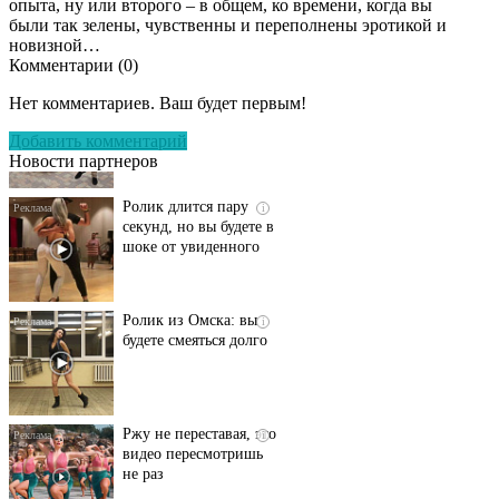
опыта, ну или второго – в общем, ко времени, когда вы
были так зелены, чувственны и переполнены эротикой и
новизной…
Комментарии (
0
)
Этот танец невесты
i
оставит вас без слов!
Нет комментариев. Ваш будет первым!
Пересмотрела 10 раз
Добавить комментарий
Новости партнеров
Ролик длится пару
i
секунд, но вы будете в
шоке от увиденного
Ролик из Омска: вы
i
будете смеяться долго
Ржу не переставая, это
i
видео пересмотришь
не раз