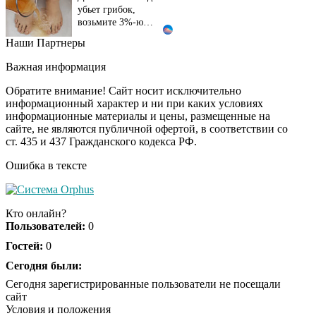
убьет грибок,
возьмите 3%-ю…
Наши Партнеры
Этот танец невесты
i
оставит вас без слов!
Важная информация
Пересмотрела 10 раз
Обратите внимание! Сайт носит исключительно
информационный характер и ни при каких условиях
информационные материалы и цены, размещенные на
Ролик длится пару
i
сайте, не являются публичной офертой, в соответствии со
секунд, но вы будете в
ст. 435 и 437 Гражданского кодекса РФ.
шоке от увиденного
Ошибка в тексте
Ролик из Омска: вы
i
будете смеяться долго
Кто онлайн?
Пользователей:
0
Гостей:
0
Ржу не переставая, это
Сегодня были:
i
видео пересмотришь
Сегодня зарегистрированные пользователи не посещали
не раз
сайт
Условия и положения