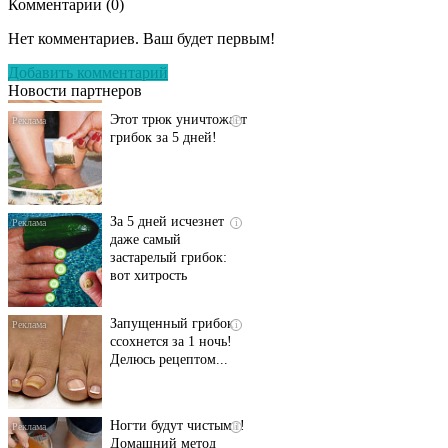
Комментарии (
0
)
Даже самый
i
запущенный грибок
Нет комментариев. Ваш будет первым!
исчезнет с корнем,
если перед сном…
Добавить комментарий
Новости партнеров
Этот трюк уничтожает
i
грибок за 5 дней!
За 5 дней исчезнет
i
даже самый
застарелый грибок:
вот хитрость
Запущенный грибок
i
ссохнется за 1 ночь!
Делюсь рецептом...
Ногти будут чистыми!
i
Домашний метод