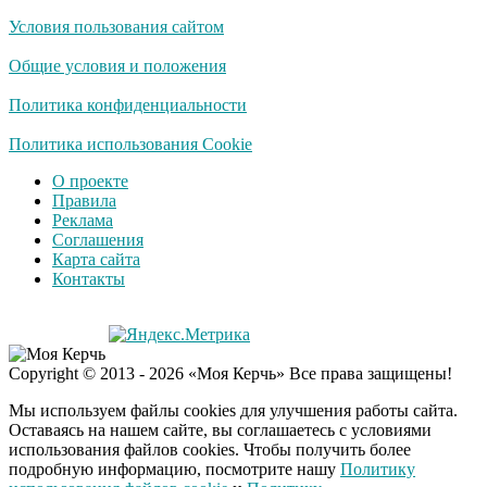
Условия пользования сайтом
Скрытая камера на
i
пляже Крыма: Что
Общие условия и положения
люди вытворяют, когда
их не видят...
Политика конфиденциальности
Ролик длится
Политика использования Cookie
i
несколько секунд, а
О проекте
смеяться вы будете
Правила
долго
Реклама
Соглашения
Королева вагона
i
Карта сайта
отожгла! Видео не
Контакты
оставит равнодушным
Забывший о
i
Copyright © 2013 - 2026 «Моя Керчь» Все права защищены!
патриотизме
Плющенко отправляет
Мы используем файлы cookies для улучшения работы сайта.
сына выступать за
Оставаясь на нашем сайте, вы соглашаетесь с условиями
Азербайджан
использования файлов cookies. Чтобы получить более
подробную информацию, посмотрите нашу
Политику