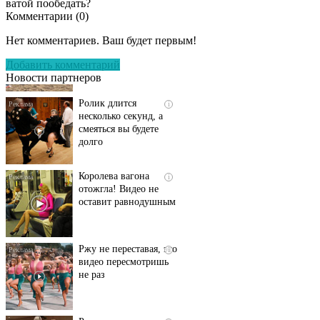
ватой пообедать?
Комментарии (
0
)
Скрытая камера на
i
пляже Крыма: Что
Нет комментариев. Ваш будет первым!
люди вытворяют, когда
их не видят...
Добавить комментарий
Новости партнеров
Ролик длится
i
несколько секунд, а
смеяться вы будете
долго
Королева вагона
i
отожгла! Видео не
оставит равнодушным
Ржу не переставая, это
i
видео пересмотришь
не раз
Ролик длится пару
i