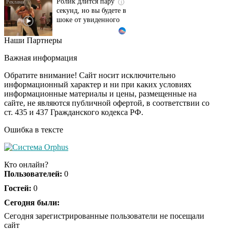
секунд, но вы будете в
шоке от увиденного
Наши Партнеры
Этот танец невесты
i
оставит вас без слов!
Важная информация
Пересмотрела 10 раз
Обратите внимание! Сайт носит исключительно
информационный характер и ни при каких условиях
информационные материалы и цены, размещенные на
Ролик из Омска: вы
i
сайте, не являются публичной офертой, в соответствии со
будете смеяться долго
ст. 435 и 437 Гражданского кодекса РФ.
Ошибка в тексте
Кто онлайн?
Пользователей:
0
Гостей:
0
Сегодня были:
Сегодня зарегистрированные пользователи не посещали
сайт