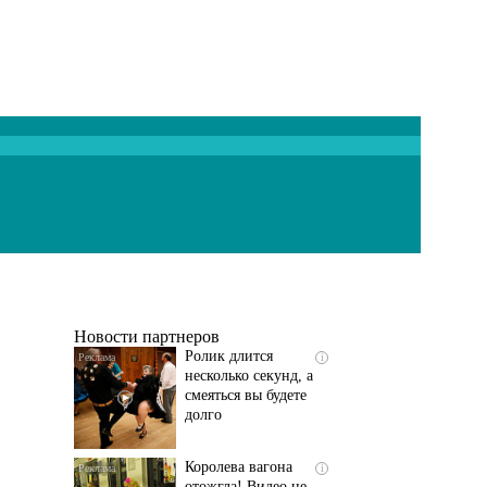
Скрытая камера на
i
пляже Крыма: Что
люди вытворяют, когда
их не видят...
Новости партнеров
Ролик длится
i
несколько секунд, а
смеяться вы будете
долго
Королева вагона
i
отожгла! Видео не