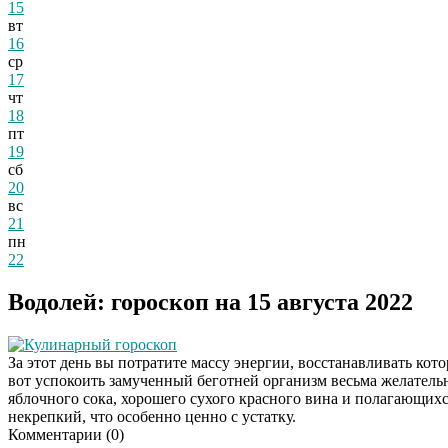
15
вт
16
ср
17
чт
18
пт
19
сб
20
вс
21
пн
22
Водолей: гороскоп на 15 августа 2022
Кулинарный гороскоп
За этот день вы потратите массу энергии, восстанавливать котор
вот успокоить замученный беготней организм весьма желатель
яблочного сока, хорошего сухого красного вина и полагающихс
некрепкий, что особенно ценно с устатку.
Комментарии (
0
)