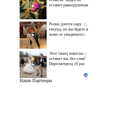
оставит равнодушным
Ролик длится пару
i
секунд, но вы будете в
шоке от увиденного
Этот танец невесты
i
оставит вас без слов!
Пересмотрела 10 раз
Наши Партнеры
Обнаружена тайная
i
семья пропавшего
Усольцева: вторая
жена и дочь
Ржу не переставая, это
i
видео пересмотришь
не раз