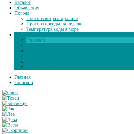
Каталог
Объявления
Погода
Прогноз ветра в проливе
Прогноз погоды на неделю
Температура воды в море
Инфо
Гороскоп
Поздравления
Игры онлайн
Общение
Автозапчасти
Экзамен по ПДД
Главная
Гороскоп