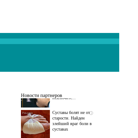
Если болят
i
тазобедренный сустав
и колени, немедленно
исключите...
Новости партнеров
Суставы болят не от
i
старости. Найден
злейший враг боли в
суставах
Если болит
i
тазобедренный сустав