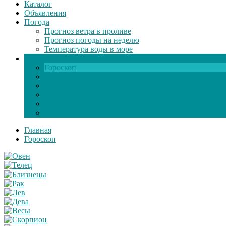
Каталог
Объявления
Погода
Прогноз ветра в проливе
Прогноз погоды на неделю
Температура воды в море
Инфо
Гороскоп
Поздравления
Игры онлайн
Общение
Автозапчасти
Экзамен по ПДД
Главная
Гороскоп