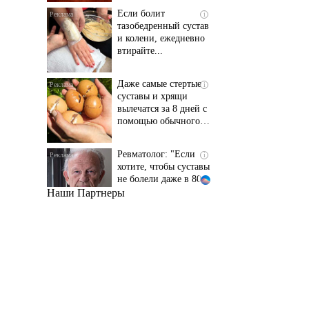
и колени, ежедневно
втирайте...
Даже самые стертые
i
суставы и хрящи
вылечатся за 8 дней с
помощью обычного…
Ревматолог: "Если
i
хотите, чтобы суставы
не болели даже в 80
лет..."
Наши Партнеры
Даже самый
i
запущенный грибок
исчезнет с корнем,
если перед сном…
Этот трюк уничтожает
i
грибок за 5 дней!