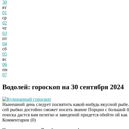
30
вт
01
ср
02
чт
03
пт
04
сб
05
вс
06
пн
07
Водолей: гороскоп на 30 сентября 2024
Кулинарный гороскоп
Нынешний день следует посвятить какой-нибудь вкусной рыбе. 
сей рыбки достойно сможет носить звание Порции с большой бу
поиска дастся вам нелегко и заведений придется обойти ой как 
Комментарии (
0
)