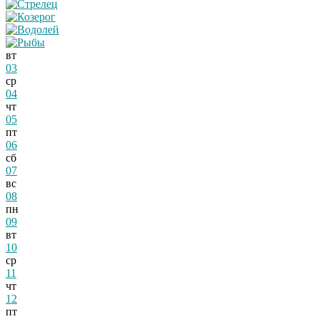
вт
03
ср
04
чт
05
пт
06
сб
07
вс
08
пн
09
вт
10
ср
11
чт
12
пт