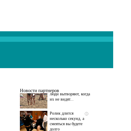
Скрытая камера на
i
пляже Крыма: Что
люди вытворяют, когда
их не видят...
Новости партнеров
Ролик длится
i
несколько секунд, а
смеяться вы будете
долго
Этот танец невесты
i
оставит вас без слов!