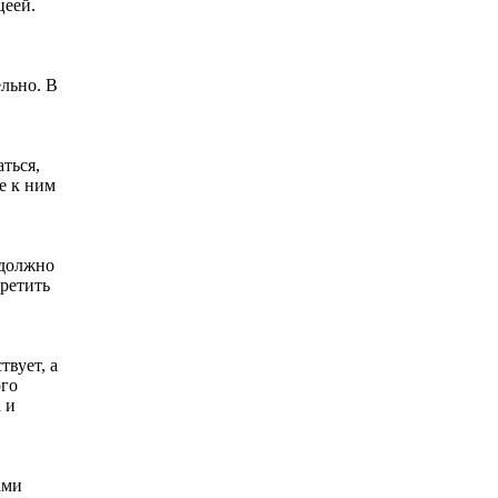
цеей.
льно. В
ться,
е к ним
 должно
третить
твует, а
ого
 и
ами