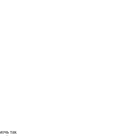
Ролик из Омска: вы
i
будете смеяться долго
Королева вагона
i
отожгла! Видео не
оставит равнодушным
мочь так