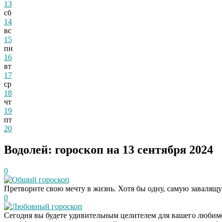
13
сб
14
вс
15
пн
16
вт
17
ср
18
чт
19
пт
20
Водолей: гороскоп на 13 сентября 2024
0
Общий гороскоп
Претворите свою мечту в жизнь. Хотя бы одну, самую завалящу
0
Любовный гороскоп
Сегодня вы будете удивительным целителем для вашего любимог