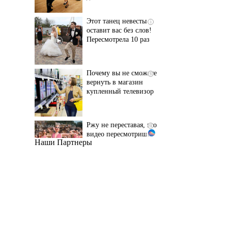
Пересмотрела 10 раз
Почему вы не сможете
i
вернуть в магазин
купленный телевизор
Ржу не переставая, это
i
видео пересмотришь
не раз
Наши Партнеры
Ролик длится пару
i
секунд, но вы будете в
шоке от увиденного
Канадская гимнастка
i
Беззубенко
призналась, чем ее
разочаровала Москва