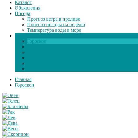
Каталог
Объявления
Погода
Прогноз ветра в проливе
Прогноз погоды на неделю
Температура воды в море
Инфо
Гороскоп
Поздравления
Игры онлайн
Общение
Автозапчасти
Экзамен по ПДД
Главная
Гороскоп