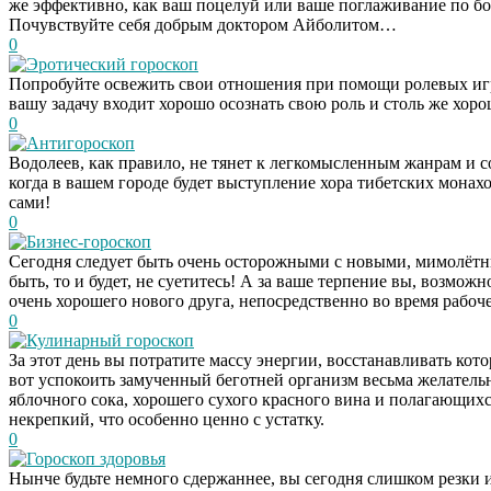
же эффективно, как ваш поцелуй или ваше поглаживание по бол
Почувствуйте себя добрым доктором Айболитом…
0
Эротический гороскоп
Попробуйте освежить свои отношения при помощи ролевых игр.
вашу задачу входит хорошо осознать свою роль и столь же хор
0
Антигороскоп
Водолеев, как правило, не тянет к легкомысленным жанрам и 
когда в вашем городе будет выступление хора тибетских монахо
сами!
0
Бизнес-гороскоп
Сегодня следует быть очень осторожными с новыми, мимолётн
быть, то и будет, не суетитесь! А за ваше терпение вы, возмо
очень хорошего нового друга, непосредственно во время рабоче
0
Кулинарный гороскоп
За этот день вы потратите массу энергии, восстанавливать котор
вот успокоить замученный беготней организм весьма желатель
яблочного сока, хорошего сухого красного вина и полагающихс
некрепкий, что особенно ценно с устатку.
0
Гороскоп здоровья
Нынче будьте немного сдержаннее, вы сегодня слишком резки 