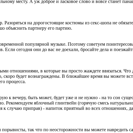
ьному месту. А уж доброе и ласковое слово и вовсе станет пана
 Разоряться на дорогостоящие костюмы из секс-шопа не обязате
ошо объяснить партнеру его партию.
современной популярной музыке. Поэтому советуем поинтересова
в. Если сегодня они до вас не доехали, бросайте дела и поезжайт
ыми отношениями, в которые вы просто жаждете ввязаться. Что
жно, скоро будет вознаграждены. В ближайшее время вы можете вс
го процесса.
ую к вечеру, быть может, будет уже и не нужно - на то сон сущес
но. Рекомендуем яблочный глинтвейн (горячую смесь натуральн
я к случаю приправ) - напиток приятный во всех отношениях, да
и порывисты, так что по неосторожности вы можете навредить с