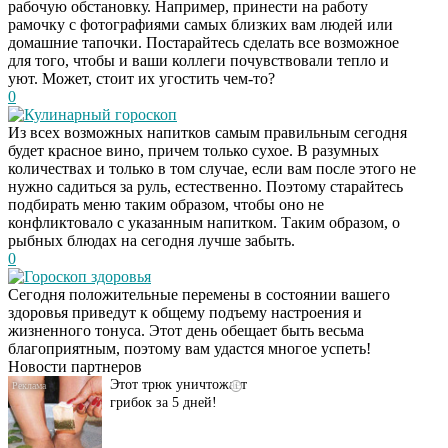
рабочую обстановку. Например, принести на работу
рамочку с фотографиями самых близких вам людей или
домашние тапочки. Постарайтесь сделать все возможное
для того, чтобы и ваши коллеги почувствовали тепло и
уют. Может, стоит их угостить чем-то?
0
Кулинарный гороскоп
Из всех возможных напитков самым правильным сегодня
будет красное вино, причем только сухое. В разумных
количествах и только в том случае, если вам после этого не
нужно садиться за руль, естественно. Поэтому старайтесь
подбирать меню таким образом, чтобы оно не
конфликтовало с указанным напитком. Таким образом, о
рыбных блюдах на сегодня лучше забыть.
0
Гороскоп здоровья
Даже самый
i
Сегодня положительные перемены в состоянии вашего
запущенный грибок
здоровья приведут к общему подъему настроения и
исчезнет с корнем,
жизненного тонуса. Этот день обещает быть весьма
если перед сном…
благоприятным, поэтому вам удастся многое успеть!
Новости партнеров
Этот трюк уничтожает
i
грибок за 5 дней!