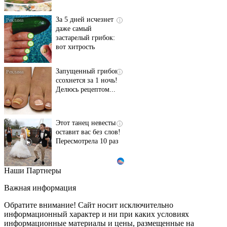
За 5 дней исчезнет
i
даже самый
застарелый грибок:
вот хитрость
Запущенный грибок
i
ссохнется за 1 ночь!
Делюсь рецептом...
Этот танец невесты
i
оставит вас без слов!
Пересмотрела 10 раз
Наши Партнеры
Ролик длится пару
i
секунд, но вы будете в
Важная информация
шоке от увиденного
Обратите внимание! Сайт носит исключительно
информационный характер и ни при каких условиях
информационные материалы и цены, размещенные на
Ролик из Омска: вы
i