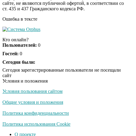
сайте, не являются публичной офертой, в соответствии со
будете смеяться долго
ст. 435 и 437 Гражданского кодекса РФ.
Ошибка в тексте
Ржу не переставая, это
i
видео пересмотришь
Кто онлайн?
не раз
Пользователей:
0
Гостей:
0
Скрытая камера на
Сегодня были:
i
пляже Крыма: Что
Сегодня зарегистрированные пользователи не посещали
люди вытворяют, когда
сайт
их не видят...
Условия и положения
Условия пользования сайтом
Ролик длится
i
несколько секунд, а
Общие условия и положения
смеяться вы будете
долго
Политика конфиденциальности
Королева вагона
Политика использования Cookie
i
отожгла! Видео не
О проекте
оставит равнодушным