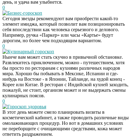
день, и удача вам улыбнется.
0
Бизнес-гороскоп
Сегодня звезды рекомендуют вам приобрести какой-то
элемент имиджа, который позволит вам позиционировать
себя впоследствии как человека серьезного и делового.
Например, ручка «Паркер» или часы «Картье» будут
дорогим, но более чем подходящим вариантом.
0
Кулинарный гороскоп
Нынче вам может стать скучно в привычной обстановке.
Развлекитесь приключением, можно - путешествием, хотя
бы просто по ресторанам с кухнями различных народов
мира. Хорошо бы побывать в Мексике, Испании и где-
нибудь на Востоке - в Японии, Тайланде, на худой конец -
Корее или Китае. В ресторан с Индийской кухней заходить,
пожалуй, не стоит, организм может и не выдержать смены
кулинарных поясов.
0
Гороскоп здоровья
В этот день можете смело планировать визиты в
Скрытая камера на
i
косметический кабинет, а также проводить различные виды
пляже Крыма: Что
омолаживающих процедур. Но вот в домашних условиях
люди вытворяют, когда
не переборщите с очищающими средствами, кожа может
их не видят...
ответить раздражением.