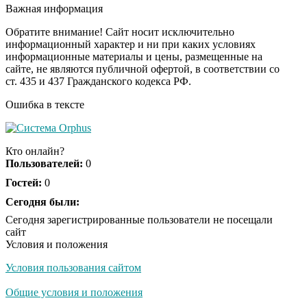
секунд, но вы будете в
Важная информация
шоке от увиденного
Обратите внимание! Сайт носит исключительно
информационный характер и ни при каких условиях
информационные материалы и цены, размещенные на
Ролик из Омска: вы
i
сайте, не являются публичной офертой, в соответствии со
будете смеяться долго
ст. 435 и 437 Гражданского кодекса РФ.
Ошибка в тексте
Королева вагона
i
отожгла! Видео не
Кто онлайн?
оставит равнодушным
Пользователей:
0
Гостей:
0
Сегодня были:
Сегодня зарегистрированные пользователи не посещали
сайт
Условия и положения
Условия пользования сайтом
Общие условия и положения