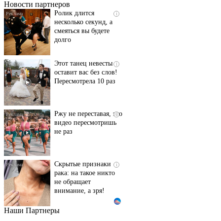
Новости партнеров
Ролик длится
i
несколько секунд, а
смеяться вы будете
долго
Этот танец невесты
i
оставит вас без слов!
Пересмотрела 10 раз
Ржу не переставая, это
i
видео пересмотришь
не раз
Скрытые признаки
i
рака: на такое никто
не обращает
внимание, а зря!
Наши Партнеры
Ролик длится пару
i