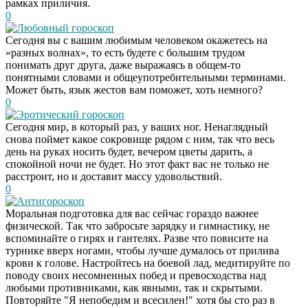
рамках приличия.
0
Любовный гороскоп
Сегодня вы с вашим любимым человеком окажетесь на
«разных волнах», то есть будете с большим трудом
понимать друг друга, даже выражаясь в общем-то
понятными словами и общеупотребительными терминами.
Может быть, язык жестов вам поможет, хоть немного?
0
Эротический гороскоп
Сегодня мир, в который раз, у ваших ног. Ненаглядный
снова поймет какое сокровище рядом с ним, так что весь
день на руках носить будет, вечером цветы дарить, а
спокойной ночи не будет. Но этот факт вас не только не
расстроит, но и доставит массу удовольствий.
0
Антигороскоп
Моральная подготовка для вас сейчас гораздо важнее
физической. Так что забросьте зарядку и гимнастику, не
вспоминайте о гирях и гантелях. Разве что повисите на
турнике вверх ногами, чтобы лучше думалось от прилива
крови к голове. Настройтесь на боевой лад, медитируйте по
поводу своих несомненных побед и превосходства над
любыми противниками, как явными, так и скрытыми.
Повторяйте "Я непобедим и всесилен!" хотя бы сто раз в