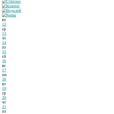
вт
12
ср
13
чт
14
пт
15
сб
16
вс
17
пн
18
вт
19
ср
20
чт
21
пт