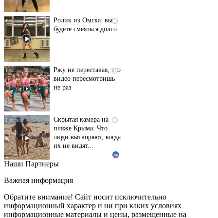
Ролик из Омска: вы
i
будете смеяться долго
Ржу не переставая, это
i
видео пересмотришь
не раз
Скрытая камера на
i
пляже Крыма: Что
люди вытворяют, когда
их не видят...
Наши Партнеры
Ролик длится
i
несколько секунд, а
Важная информация
смеяться вы будете
долго
Обратите внимание! Сайт носит исключительно
информационный характер и ни при каких условиях
информационные материалы и цены, размещенные на
Королева вагона
i