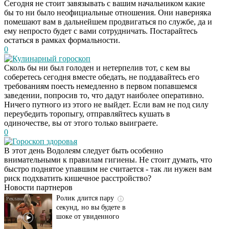
Сегодня не стоит завязывать с вашим начальником какие
бы то ни было неофициальные отношения. Они наверняка
помешают вам в дальнейшем продвигаться по службе, да и
ему непросто будет с вами сотрудничать. Постарайтесь
остаться в рамках формальности.
0
Кулинарный гороскоп
Сколь бы ни был голоден и нетерпелив тот, с кем вы
соберетесь сегодня вместе обедать, не поддавайтесь его
требованиям поесть немедленно в первом попавшемся
заведении, попросив то, что дадут наиболее оперативно.
Ничего путного из этого не выйдет. Если вам не под силу
переубедить торопыгу, отправляйтесь кушать в
одиночестве, вы от этого только выиграете.
0
Гороскоп здоровья
Этот танец невесты
i
В этот день Водолеям следует быть особенно
оставит вас без слов!
внимательными к правилам гигиены. Не стоит думать, что
Пересмотрела 10 раз
быстро поднятое упавшим не считается - так ли нужен вам
риск подхватить кишечное расстройство?
Новости партнеров
Ролик длится пару
i
секунд, но вы будете в
шоке от увиденного