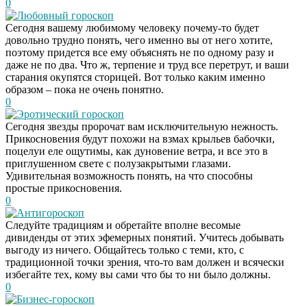
0
Любовный гороскоп
Сегодня вашему любимому человеку почему-то будет
довольно трудно понять, чего именно вы от него хотите,
поэтому придется все ему объяснять не по одному разу и
даже не по два. Что ж, терпение и труд все перетрут, и ваши
старания окупятся сторицей. Вот только каким именно
образом – пока не очень понятно.
0
Эротический гороскоп
Сегодня звезды пророчат вам исключительную нежность.
Прикосновения будут похожи на взмах крыльев бабочки,
поцелуи еле ощутимы, как дуновение ветра, и все это в
приглушенном свете с полузакрытыми глазами.
Удивительная возможность понять, на что способны
простые прикосновения.
0
Антигороскоп
Следуйте традициям и обретайте вполне весомые
дивиденды от этих эфемерных понятий. Учитесь добывать
выгоду из ничего. Общайтесь только с теми, кто, с
традиционной точки зрения, что-то вам должен и всячески
избегайте тех, кому вы сами что бы то ни было должны.
0
Бизнес-гороскоп