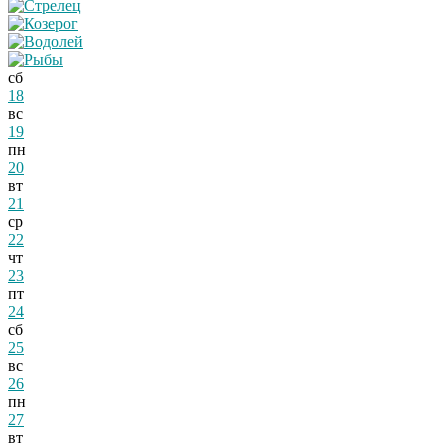
сб
18
вс
19
пн
20
вт
21
ср
22
чт
23
пт
24
сб
25
вс
26
пн
27
вт