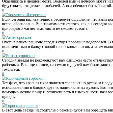
Оказавшись в людном месте, Водолеи нынче вечером могут нав
будут знать, что делать с добычей. А она обещает быть богато
0
Эротический гороскоп
Если сегодня вас навязчиво преследует ощущение, что вами ак
всего, обосновано. Вне зависимости от того, как вы сегодня в
природного магнетизма никто не сможет устоять.
0
Антигороскоп
Пусть в вашем рационе сегодня будет побольше водорослей. 
положенными в банку с водой на несколько часов, а затем выл
0
Бизнес-гороскоп
Сегодня звезды не рекомендуют вам слишком часто отвлекаться
рабочими. В конце концов, на семью и друзей вам было дано цел
трудиться.
0
Кулинарный гороскоп
Тот факт, что красная икра является совершенно русским проду
использованию в блюдах других национальных кухонь. Вот, взят
помощью можно придать утонченность и изысканность казалось
придет.
0
Гороскоп здоровья
В этот день звезды настоятельно рекомендуют вам обращать вн