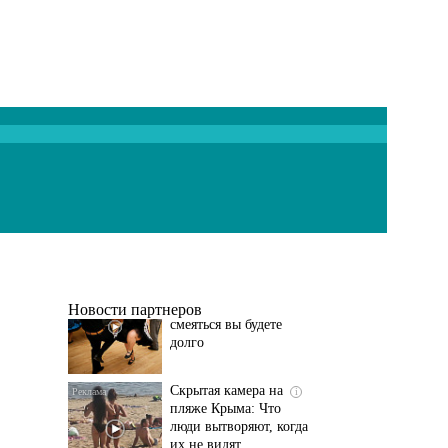
Ролик длится
i
несколько секунд, а
смеяться вы будете
долго
Новости партнеров
Скрытая камера на
i
пляже Крыма: Что
люди вытворяют, когда
их не видят...
Этот танец невесты
i
оставит вас без слов!