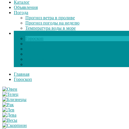
Каталог
Объявления
Погода
Прогноз ветра в проливе
Прогноз погоды на неделю
Температура воды в море
Инфо
Гороскоп
Поздравления
Игры онлайн
Общение
Автозапчасти
Экзамен по ПДД
Главная
Гороскоп