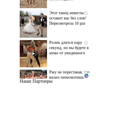
Пересмотрела 10 раз
Ролик длится пару
i
секунд, но вы будете в
шоке от увиденного
Ржу не переставая, это
i
видео пересмотришь
не раз
Наши Партнеры
Ролик из Омска: вы
i
будете смеяться долго
Королева вагона
i
отожгла! Видео не
оставит равнодушным