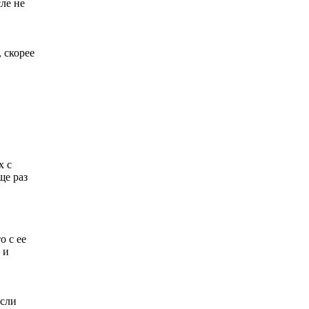
ле не
 скорее
х с
ще раз
о с ее
 и
если