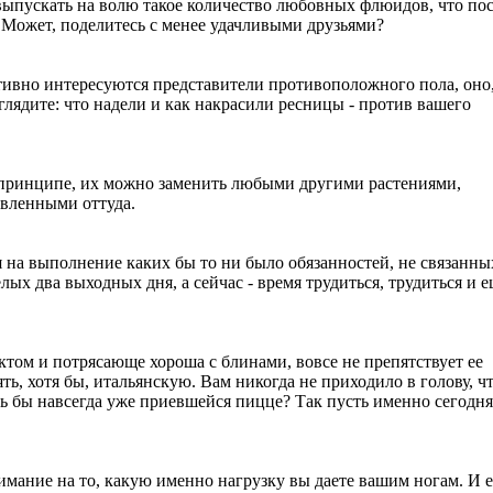
ыпускать на волю такое количество любовных флюидов, что пос
й. Может, поделитесь с менее удачливыми друзьями?
тивно интересуются представители противоположного пола, оно,
ыглядите: что надели и как накрасили ресницы - против вашего
В принципе, их можно заменить любыми другими растениями,
овленными оттуда.
 на выполнение каких бы то ни было обязанностей, не связанны
ых два выходных дня, а сейчас - время трудиться, трудиться и е
ктом и потрясающе хороша с блинами, вовсе не препятствует ее
ь, хотя бы, итальянскую. Вам никогда не приходило в голову, чт
 бы навсегда уже приевшейся пицце? Так пусть именно сегодня
имание на то, какую именно нагрузку вы даете вашим ногам. И 