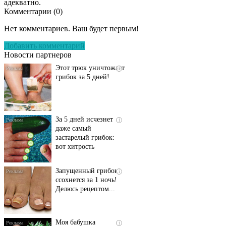
адекватно.
Комментарии (
0
)
Даже самый
i
запущенный грибок
Нет комментариев. Ваш будет первым!
исчезнет с корнем,
если перед сном…
Добавить комментарий
Новости партнеров
Этот трюк уничтожает
i
грибок за 5 дней!
За 5 дней исчезнет
i
даже самый
застарелый грибок:
вот хитрость
Запущенный грибок
i
ссохнется за 1 ночь!
Делюсь рецептом...
Моя бабушка
i