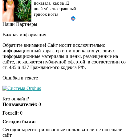
показала, как за 12
дней убрать страшный
грибок ногтя
Наши Партнеры
Этот танец невесты
i
оставит вас без слов!
Важная информация
Пересмотрела 10 раз
Обратите внимание! Сайт носит исключительно
информационный характер и ни при каких условиях
информационные материалы и цены, размещенные на
Ролик длится пару
i
сайте, не являются публичной офертой, в соответствии со
секунд, но вы будете в
ст. 435 и 437 Гражданского кодекса РФ.
шоке от увиденного
Ошибка в тексте
Ролик из Омска: вы
i
будете смеяться долго
Кто онлайн?
Пользователей:
0
Гостей:
0
Ржу не переставая, это
Сегодня были:
i
видео пересмотришь
Сегодня зарегистрированные пользователи не посещали
не раз
сайт