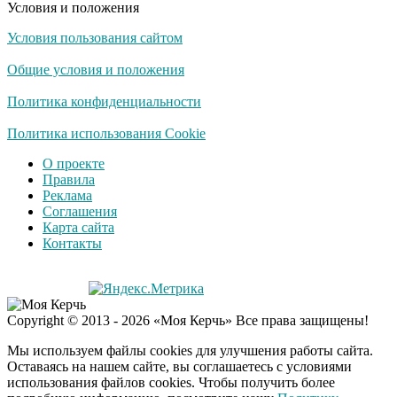
Условия и положения
Условия пользования сайтом
Скрытая камера на
i
пляже Крыма: Что
Общие условия и положения
люди вытворяют, когда
их не видят...
Политика конфиденциальности
Ролик длится
Политика использования Cookie
i
несколько секунд, а
О проекте
смеяться вы будете
Правила
долго
Реклама
Соглашения
Королева вагона
i
Карта сайта
отожгла! Видео не
Контакты
оставит равнодушным
Copyright © 2013 - 2026 «Моя Керчь» Все права защищены!
Мы используем файлы cookies для улучшения работы сайта.
Оставаясь на нашем сайте, вы соглашаетесь с условиями
использования файлов cookies. Чтобы получить более