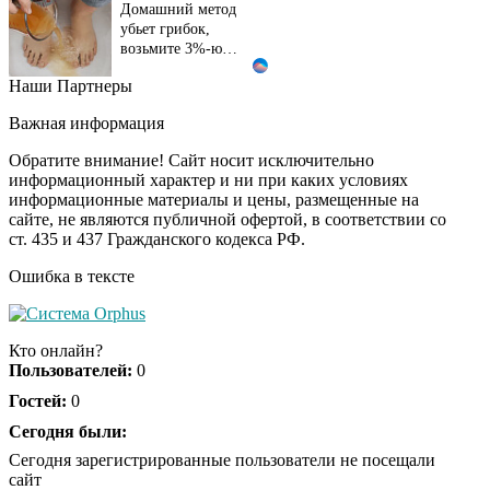
Домашний метод
убьет грибок,
возьмите 3%-ю…
Наши Партнеры
Этот танец невесты
i
оставит вас без слов!
Важная информация
Пересмотрела 10 раз
Обратите внимание! Сайт носит исключительно
информационный характер и ни при каких условиях
информационные материалы и цены, размещенные на
Ролик длится пару
i
сайте, не являются публичной офертой, в соответствии со
секунд, но вы будете в
ст. 435 и 437 Гражданского кодекса РФ.
шоке от увиденного
Ошибка в тексте
Ролик из Омска: вы
i
будете смеяться долго
Кто онлайн?
Пользователей:
0
Гостей:
0
Ржу не переставая, это
Сегодня были:
i
видео пересмотришь
Сегодня зарегистрированные пользователи не посещали
не раз
сайт