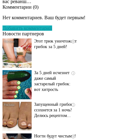
вас реванш…
Комментарии (
0
)
Даже самый
i
запущенный грибок
Нет комментариев. Ваш будет первым!
исчезнет с корнем,
если перед сном…
Добавить комментарий
Новости партнеров
Этот трюк уничтожает
i
грибок за 5 дней!
За 5 дней исчезнет
i
даже самый
застарелый грибок:
вот хитрость
Запущенный грибок
i
ссохнется за 1 ночь!
Делюсь рецептом...
Ногти будут чистыми!
i