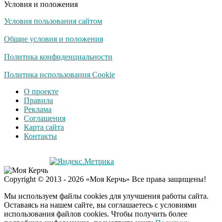
Условия и положения
Условия пользования сайтом
Скрытая камера на
i
пляже Крыма: Что
Общие условия и положения
люди вытворяют, когда
их не видят...
Политика конфиденциальности
Ролик длится
Политика использования Cookie
i
несколько секунд, а
О проекте
смеяться вы будете
Правила
долго
Реклама
Соглашения
Королева вагона
i
Карта сайта
отожгла! Видео не
Контакты
оставит равнодушным
США — Южной
i
Copyright © 2013 - 2026 «Моя Керчь» Все права защищены!
Корее: «Верни мне
всё, что я подарил —
Мы используем файлы cookies для улучшения работы сайта.
Patriot и THAAD»
Оставаясь на нашем сайте, вы соглашаетесь с условиями
использования файлов cookies. Чтобы получить более