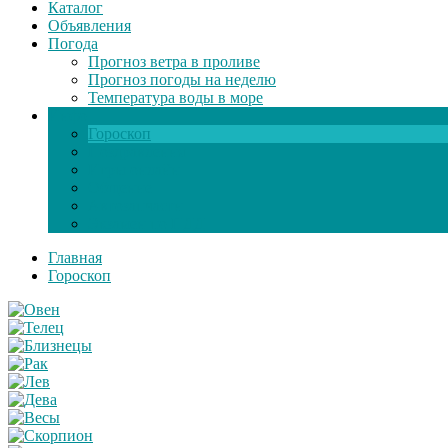
Каталог
Объявления
Погода
Прогноз ветра в проливе
Прогноз погоды на неделю
Температура воды в море
Инфо
Гороскоп
Поздравления
Игры онлайн
Общение
Автозапчасти
Экзамен по ПДД
Главная
Гороскоп