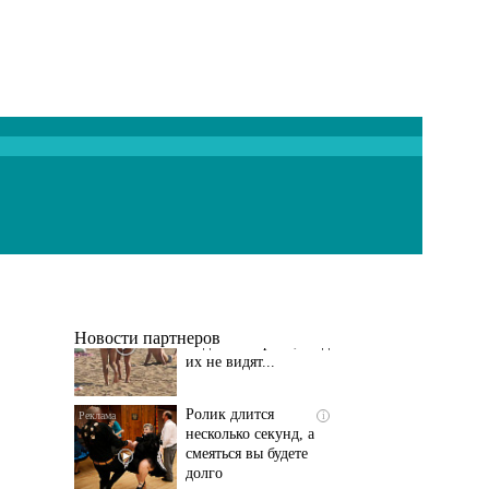
Скрытая камера на
i
пляже Крыма: Что
люди вытворяют, когда
их не видят...
Новости партнеров
Ролик длится
i
несколько секунд, а
смеяться вы будете
долго
Заставляли целовать
i
ноги и извиняться: