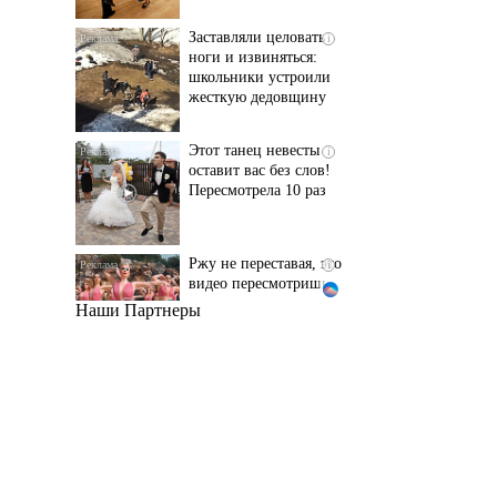
школьники устроили
жесткую дедовщину
Этот танец невесты
i
оставит вас без слов!
Пересмотрела 10 раз
Ржу не переставая, это
i
видео пересмотришь
не раз
Наши Партнеры
Ролик длится пару
i
секунд, но вы будете в
шоке от увиденного
Канадская гимнастка
i
Беззубенко
призналась, чем ее
разочаровала Москва