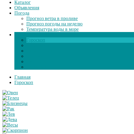
Каталог
Объявления
Погода
Прогноз ветра в проливе
Прогноз погоды на неделю
Температура воды в море
Инфо
Гороскоп
Поздравления
Игры онлайн
Общение
Автозапчасти
Экзамен по ПДД
Главная
Гороскоп