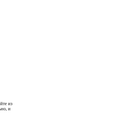
Какие товары
i
пропадут из
магазинов с 1 августа
2026 года
йте из
ьно, и