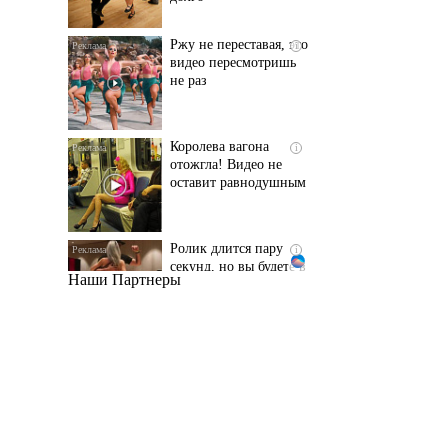
не раз
Королева вагона
i
отожгла! Видео не
оставит равнодушным
Ролик длится пару
i
секунд, но вы будете в
шоке от увиденного
Наши Партнеры
Этот танец невесты
i
оставит вас без слов!
Пересмотрела 10 раз
Ролик из Омска: вы
i
будете смеяться долго