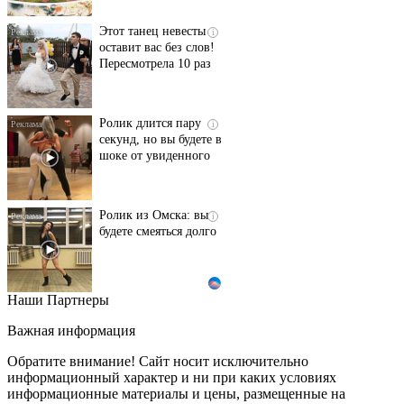
Этот танец невесты
i
оставит вас без слов!
Пересмотрела 10 раз
Ролик длится пару
i
секунд, но вы будете в
шоке от увиденного
Ролик из Омска: вы
i
будете смеяться долго
Наши Партнеры
Ржу не переставая, это
i
видео пересмотришь
Важная информация
не раз
Обратите внимание! Сайт носит исключительно
информационный характер и ни при каких условиях
информационные материалы и цены, размещенные на
Скрытая камера на
i