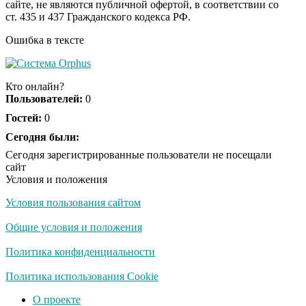
сайте, не являются публичной офертой, в соответствии со
пляже Крыма: Что
ст. 435 и 437 Гражданского кодекса РФ.
люди вытворяют, когда
их не видят...
Ошибка в тексте
Ролик длится
i
несколько секунд, а
Кто онлайн?
смеяться вы будете
Пользователей:
0
долго
Гостей:
0
Королева вагона
Сегодня были:
i
отожгла! Видео не
Сегодня зарегистрированные пользователи не посещали
оставит равнодушным
сайт
Условия и положения
Условия пользования сайтом
Забывший о
i
патриотизме
Общие условия и положения
Плющенко отправляет
сына выступать за
Политика конфиденциальности
Азербайджан
Политика использования Cookie
О проекте