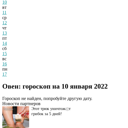
10
вт
11
ср
12
чт
13
пт
14
сб
15
вс
16
пн
17
Даже самый
i
запущенный грибок
Овен: гороскоп на 10 января 2022
исчезнет с корнем,
если перед сном…
Гороскоп не найден, попробуйте другую дату.
Новости партнеров
Этот трюк уничтожает
i
грибок за 5 дней!