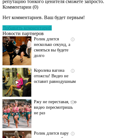
репутацию тонкого ценителя сможете запросто.
Комментарии (
0
)
Скрытая камера на
i
пляже Крыма: Что
Нет комментариев. Ваш будет первым!
люди вытворяют, когда
их не видят...
Добавить комментарий
Новости партнеров
Ролик длится
i
несколько секунд, а
смеяться вы будете
долго
Королева вагона
i
отожгла! Видео не
оставит равнодушным
Ржу не переставая, это
i
видео пересмотришь
не раз
Ролик длится пару
i