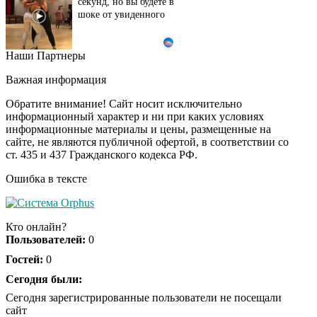
секунд, но вы будете в
шоке от увиденного
Наши Партнеры
Этот танец невесты
i
оставит вас без слов!
Важная информация
Пересмотрела 10 раз
Обратите внимание! Сайт носит исключительно
информационный характер и ни при каких условиях
информационные материалы и цены, размещенные на
Ролик из Омска: вы
i
сайте, не являются публичной офертой, в соответствии со
будете смеяться долго
ст. 435 и 437 Гражданского кодекса РФ.
Ошибка в тексте
Обнаружена тайная
i
семья пропавшего
Кто онлайн?
Усольцева: вторая
Пользователей:
0
жена и дочь
Гостей:
0
Сегодня были:
Сегодня зарегистрированные пользователи не посещали
сайт