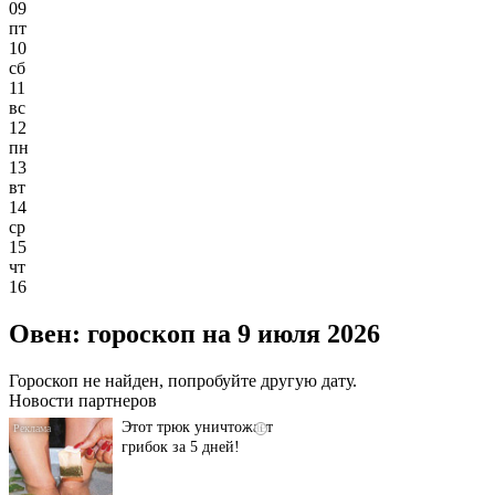
09
пт
10
сб
11
вс
12
пн
13
вт
14
ср
15
чт
16
Даже самый
i
запущенный грибок
Овен: гороскоп на 9 июля 2026
исчезнет с корнем,
если перед сном…
Гороскоп не найден, попробуйте другую дату.
Новости партнеров
Этот трюк уничтожает
i
грибок за 5 дней!