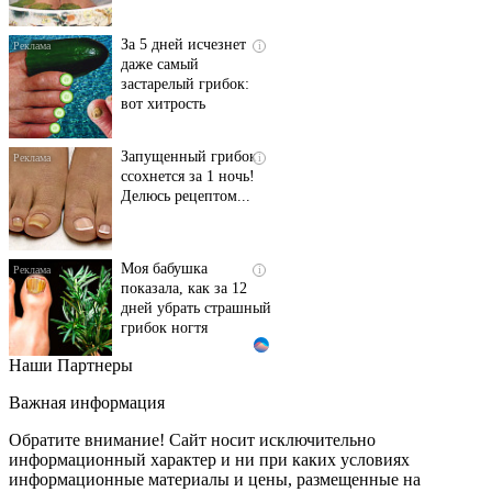
За 5 дней исчезнет
i
даже самый
застарелый грибок:
вот хитрость
Запущенный грибок
i
ссохнется за 1 ночь!
Делюсь рецептом...
Моя бабушка
i
показала, как за 12
дней убрать страшный
грибок ногтя
Наши Партнеры
Этот танец невесты
i
оставит вас без слов!
Важная информация
Пересмотрела 10 раз
Обратите внимание! Сайт носит исключительно
информационный характер и ни при каких условиях
информационные материалы и цены, размещенные на
Ролик длится пару
i