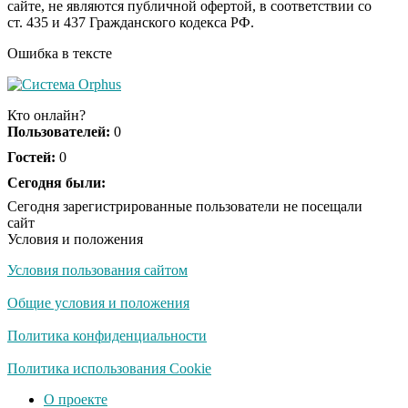
сайте, не являются публичной офертой, в соответствии со
секунд, но вы будете в
ст. 435 и 437 Гражданского кодекса РФ.
шоке от увиденного
Ошибка в тексте
Ролик из Омска: вы
i
будете смеяться долго
Кто онлайн?
Пользователей:
0
Гостей:
0
Ржу не переставая, это
Сегодня были:
i
видео пересмотришь
Сегодня зарегистрированные пользователи не посещали
не раз
сайт
Условия и положения
Условия пользования сайтом
Скрытая камера на
i
пляже Крыма: Что
Общие условия и положения
люди вытворяют, когда
их не видят...
Политика конфиденциальности
Ролик длится
Политика использования Cookie
i
несколько секунд, а
О проекте
смеяться вы будете