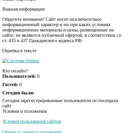
Ролик длится пару
i
секунд, но вы будете в
Важная информация
шоке от увиденного
Обратите внимание! Сайт носит исключительно
информационный характер и ни при каких условиях
информационные материалы и цены, размещенные на
Ролик из Омска: вы
i
сайте, не являются публичной офертой, в соответствии со
будете смеяться долго
ст. 435 и 437 Гражданского кодекса РФ.
Ошибка в тексте
Ржу не переставая, это
i
видео пересмотришь
Кто онлайн?
не раз
Пользователей:
0
Гостей:
0
Скрытая камера на
Сегодня были:
i
пляже Крыма: Что
Сегодня зарегистрированные пользователи не посещали
люди вытворяют, когда
сайт
их не видят...
Условия и положения
Условия пользования сайтом
Ролик длится
i
несколько секунд, а
Общие условия и положения