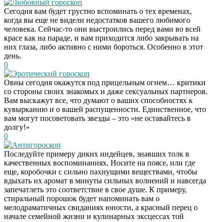
Любовный гороскоп
Сегодня вам будет грустно вспоминать о тех временах,
когда вы еще не видели недостатков вашего любимого
человека. Сейчас-то они выстроились перед вами во всей
красе как на параде, и вам приходится либо закрывать на
них глаза, либо активно с ними бороться. Особенно в этот
день.
0
Эротический гороскоп
Овны сегодня окажутся под прицельным огнем… критики
со стороны своих знакомых и даже сексуальных партнеров.
Вам выскажут все, что думают о ваших способностях к
кувырканию и о вашей распущенности. Единственное, что
вам могут посоветовать звезды – это «не оставайтесь в
долгу!»
0
Антигороскоп
Последуйте примеру диких индейцев, знавших толк в
качественных воспоминаниях. Носите на поясе, или где
еще, коробочки с сильно пахнущими веществами, чтобы
вдыхать их аромат в минуты сильных волнений и навсегда
запечатлеть это соответствие в свое душе. К примеру,
стиральный порошок будет напоминать вам о
мелодраматичных свиданиях юности, а красный перец о
начале семейной жизни и кулинарных эксцессах той