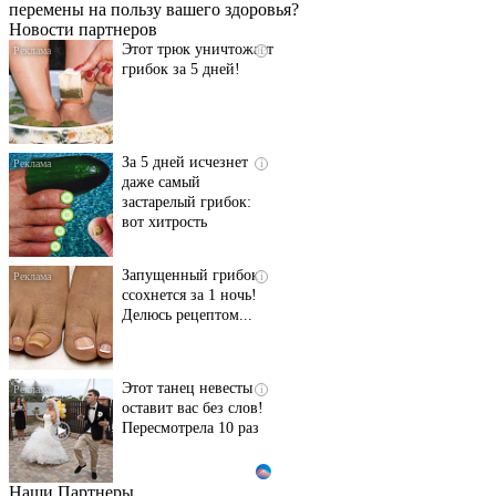
перемены на пользу вашего здоровья?
Новости партнеров
Этот трюк уничтожает
i
грибок за 5 дней!
За 5 дней исчезнет
i
даже самый
застарелый грибок:
вот хитрость
Запущенный грибок
i
ссохнется за 1 ночь!
Делюсь рецептом...
Этот танец невесты
i
оставит вас без слов!
Пересмотрела 10 раз
Наши Партнеры