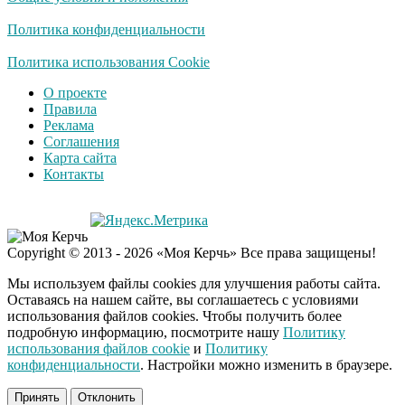
смеяться вы будете
долго
Политика конфиденциальности
Королева вагона
Политика использования Cookie
i
отожгла! Видео не
О проекте
оставит равнодушным
Правила
Реклама
Соглашения
Экс-бойфренд дочери
i
Карта сайта
Борисовой душил ее
Контакты
из-за макарон
Copyright © 2013 - 2026 «Моя Керчь» Все права защищены!
Мы используем файлы cookies для улучшения работы сайта.
Оставаясь на нашем сайте, вы соглашаетесь с условиями
использования файлов cookies. Чтобы получить более
подробную информацию, посмотрите нашу
Политику
использования файлов cookie
и
Политику
конфиденциальности
. Настройки можно изменить в браузере.
Принять
Отклонить