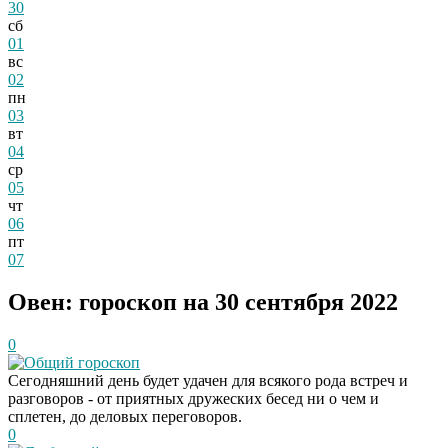
30
сб
01
вс
02
пн
03
вт
04
ср
05
чт
06
пт
07
Овен: гороскоп на 30 сентября 2022
0
Общий гороскоп
Сегодняшний день будет удачен для всякого рода встреч и
разговоров - от приятных дружеских бесед ни о чем и
сплетен, до деловых переговоров.
0