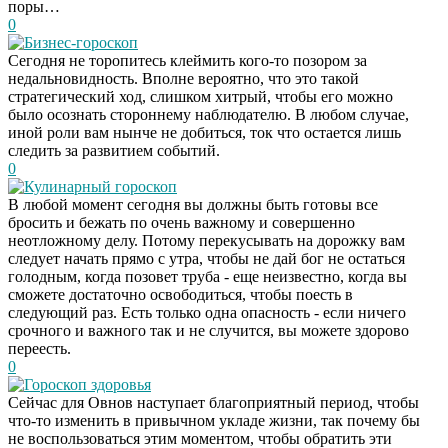
поры…
0
Бизнес-гороскоп
Сегодня не торопитесь клеймить кого-то позором за
недальновидность. Вполне вероятно, что это такой
стратегический ход, слишком хитрый, чтобы его можно
было осознать стороннему наблюдателю. В любом случае,
иной роли вам нынче не добиться, ток что остается лишь
следить за развитием событий.
0
Кулинарный гороскоп
В любой момент сегодня вы должны быть готовы все
бросить и бежать по очень важному и совершенно
неотложному делу. Потому перекусывать на дорожку вам
следует начать прямо с утра, чтобы не дай бог не остаться
голодным, когда позовет труба - еще неизвестно, когда вы
сможете достаточно освободиться, чтобы поесть в
следующий раз. Есть только одна опасность - если ничего
срочного и важного так и не случится, вы можете здорово
переесть.
0
Гороскоп здоровья
Даже самый
i
Сейчас для Овнов наступает благоприятный период, чтобы
запущенный грибок
что-то изменить в привычном укладе жизни, так почему бы
исчезнет с корнем,
не воспользоваться этим моментом, чтобы обратить эти
если перед сном…