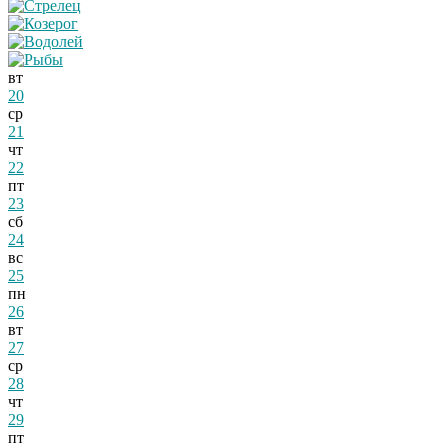
вт
20
ср
21
чт
22
пт
23
сб
24
вс
25
пн
26
вт
27
ср
28
чт
29
пт