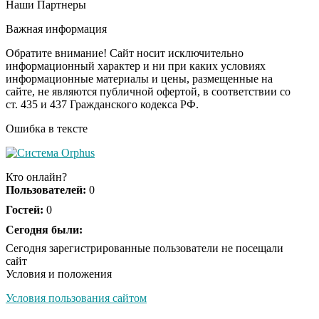
Наши Партнеры
Ролик из Омска: вы
i
будете смеяться долго
Важная информация
Обратите внимание! Сайт носит исключительно
информационный характер и ни при каких условиях
информационные материалы и цены, размещенные на
Ржу не переставая, это
i
сайте, не являются публичной офертой, в соответствии со
видео пересмотришь
ст. 435 и 437 Гражданского кодекса РФ.
не раз
Ошибка в тексте
Скрытая камера на
i
пляже Крыма: Что
Кто онлайн?
люди вытворяют, когда
Пользователей:
0
их не видят...
Гостей:
0
Ролик длится
Сегодня были:
i
несколько секунд, а
Сегодня зарегистрированные пользователи не посещали
смеяться вы будете
сайт
долго
Условия и положения
Условия пользования сайтом
Королева вагона
i
отожгла! Видео не