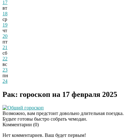
17
вт
18
ср
19
чт
20
пт
21
сб
22
вс
23
пн
24
Рак: гороскоп на 17 февраля 2025
Общий гороскоп
Возможно, вам предстоит довольно длительная поездка.
Будьте готовы быстро собрать чемодан.
Комментарии (
0
)
Даже самый
i
запущенный грибок
Нет комментариев. Ваш будет первым!
исчезнет с корнем,