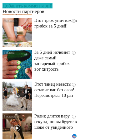
если перед сном…
Добавить комментарий
Новости партнеров
Этот трюк уничтожает
i
грибок за 5 дней!
За 5 дней исчезнет
i
даже самый
застарелый грибок:
вот хитрость
Этот танец невесты
i
оставит вас без слов!
Пересмотрела 10 раз
Ролик длится пару
i
секунд, но вы будете в
шоке от увиденного