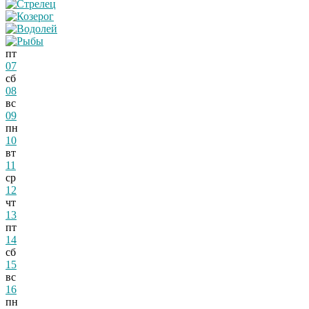
пт
07
сб
08
вс
09
пн
10
вт
11
ср
12
чт
13
пт
14
сб
15
вс
16
пн