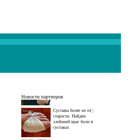
Если болят
i
тазобедренный сустав
и колени, немедленно
исключите...
Новости партнеров
Суставы болят не от
i
старости. Найден
злейший враг боли в
суставах
Если болит
i
тазобедренный сустав