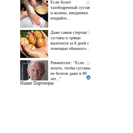
и колени, ежедневно
втирайте...
Даже самые стертые
i
суставы и хрящи
вылечатся за 8 дней с
помощью обычного…
Ревматолог: "Если
i
хотите, чтобы суставы
не болели даже в 80
лет..."
Наши Партнеры
Даже самый
i
запущенный грибок
исчезнет с корнем,
если перед сном…
Этот трюк уничтожает
i
грибок за 5 дней!