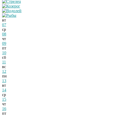
вт
07
ср
08
чт
09
пт
10
сб
11
вс
12
пн
13
вт
14
ср
15
чт
16
пт