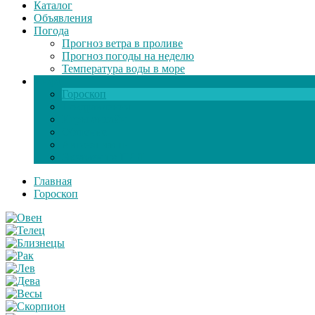
Каталог
Объявления
Погода
Прогноз ветра в проливе
Прогноз погоды на неделю
Температура воды в море
Инфо
Гороскоп
Поздравления
Игры онлайн
Общение
Автозапчасти
Экзамен по ПДД
Главная
Гороскоп