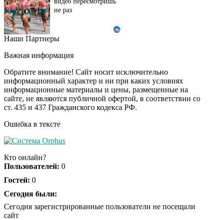
видео пересмотришь
не раз
Наши Партнеры
Ролик длится пару
i
секунд, но вы будете в
Важная информация
шоке от увиденного
Обратите внимание! Сайт носит исключительно
информационный характер и ни при каких условиях
информационные материалы и цены, размещенные на
Ролик из Омска: вы
i
сайте, не являются публичной офертой, в соответствии со
будете смеяться долго
ст. 435 и 437 Гражданского кодекса РФ.
Ошибка в тексте
Королева вагона
i
отожгла! Видео не
Кто онлайн?
оставит равнодушным
Пользователей:
0
Гостей:
0
Сегодня были:
Сегодня зарегистрированные пользователи не посещали
сайт