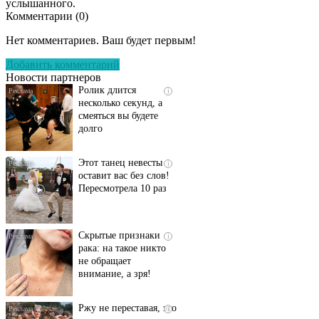
услышанного.
Комментарии (
0
)
Скрытая камера на
i
пляже Крыма: Что
Нет комментариев. Ваш будет первым!
люди вытворяют, когда
их не видят...
Добавить комментарий
Новости партнеров
Ролик длится
i
несколько секунд, а
смеяться вы будете
долго
Этот танец невесты
i
оставит вас без слов!
Пересмотрела 10 раз
Скрытые признаки
i
рака: на такое никто
не обращает
внимание, а зря!
Ржу не переставая, это
i