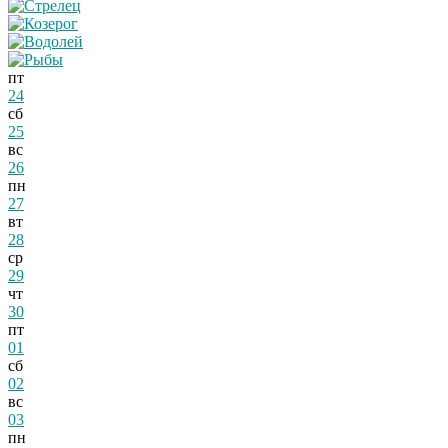
пт
24
сб
25
вс
26
пн
27
вт
28
ср
29
чт
30
пт
01
сб
02
вс
03
пн