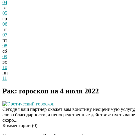
04
вт
05
ср
06
чт
07
пт
08
сб
09
вс
10
пн
11
Рак: гороскоп на 4 июля 2022
Эротический гороскоп
Сегодня ваш партнер окажет вам воистину неоценимую услугу, з
слова благодарности, а непосредственные действия: пусть ваш
скоро...
Комментарии (
0
)