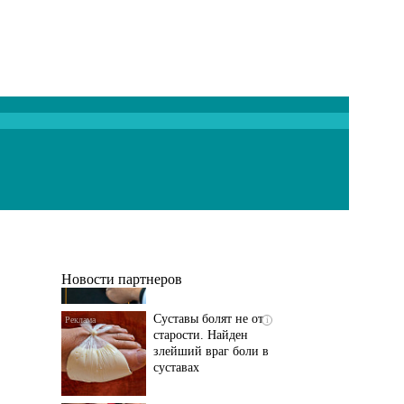
Если болят
i
тазобедренный сустав
и колени, немедленно
исключите...
Новости партнеров
Суставы болят не от
i
старости. Найден
злейший враг боли в
суставах
Если болит
i
тазобедренный сустав