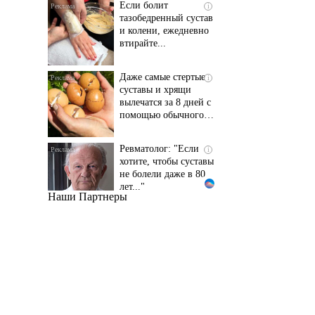
и колени, ежедневно
втирайте...
Даже самые стертые
i
суставы и хрящи
вылечатся за 8 дней с
помощью обычного…
Ревматолог: "Если
i
хотите, чтобы суставы
не болели даже в 80
лет..."
Наши Партнеры
Даже самый
i
запущенный грибок
исчезнет с корнем,
если перед сном…
Этот трюк уничтожает
i
грибок за 5 дней!