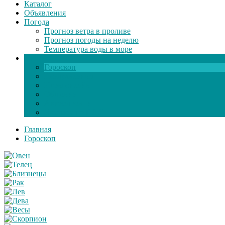
Каталог
Объявления
Погода
Прогноз ветра в проливе
Прогноз погоды на неделю
Температура воды в море
Инфо
Гороскоп
Поздравления
Игры онлайн
Общение
Автозапчасти
Экзамен по ПДД
Главная
Гороскоп