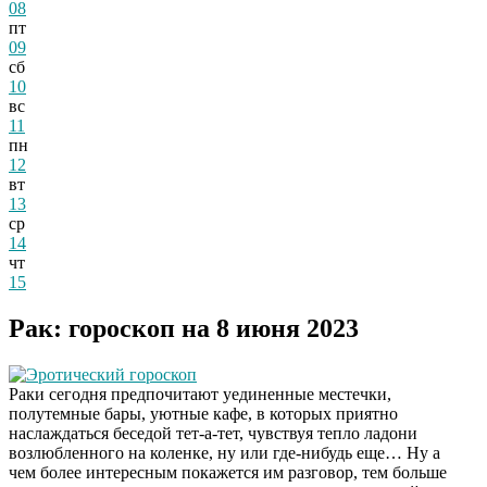
08
пт
09
сб
10
вс
11
пн
12
вт
13
ср
14
чт
15
Рак: гороскоп на 8 июня 2023
Эротический гороскоп
Раки сегодня предпочитают уединенные местечки,
полутемные бары, уютные кафе, в которых приятно
наслаждаться беседой тет-а-тет, чувствуя тепло ладони
возлюбленного на коленке, ну или где-нибудь еще… Ну а
чем более интересным покажется им разговор, тем больше