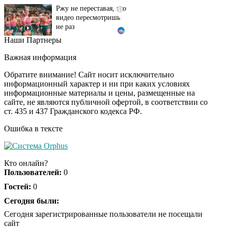
видео пересмотришь
не раз
Наши Партнеры
Ролик из Омска: вы
i
будете смеяться долго
Важная информация
Обратите внимание! Сайт носит исключительно
информационный характер и ни при каких условиях
информационные материалы и цены, размещенные на
Королева вагона
i
сайте, не являются публичной офертой, в соответствии со
отожгла! Видео не
ст. 435 и 437 Гражданского кодекса РФ.
оставит равнодушным
Ошибка в тексте
Кто онлайн?
Пользователей:
0
Гостей:
0
Сегодня были:
Сегодня зарегистрированные пользователи не посещали
сайт