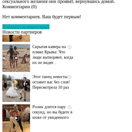
сексуального желания они проявят, вернувшись домой.
Комментарии (
0
)
Ролик длится
i
несколько секунд, а
Нет комментариев. Ваш будет первым!
смеяться вы будете
долго
Добавить комментарий
Новости партнеров
Скрытая камера на
i
пляже Крыма: Что
люди вытворяют, когда
их не видят...
Этот танец невесты
i
оставит вас без слов!
Пересмотрела 10 раз
Ролик длится пару
i
секунд, но вы будете в
шоке от увиденного
Ржу не переставая, это
i