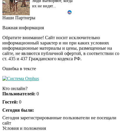
люди вытворяют, когда
их не видят...
Наши Партнеры
Ролик длится
i
несколько секунд, а
Важная информация
смеяться вы будете
долго
Обратите внимание! Сайт носит исключительно
информационный характер и ни при каких условиях
информационные материалы и цены, размещенные на
Королева вагона
i
сайте, не являются публичной офертой, в соответствии со
отожгла! Видео не
ст. 435 и 437 Гражданского кодекса РФ.
оставит равнодушным
Ошибка в тексте
США — Южной
i
Корее: «Верни мне
Кто онлайн?
всё, что я подарил —
Пользователей:
0
Patriot и THAAD»
Гостей:
0
Экс-бойфренд дочери
Сегодня были:
i
Борисовой душил ее
Сегодня зарегистрированные пользователи не посещали
из-за макарон
сайт
Условия и положения