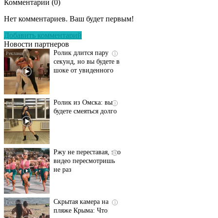
Комментарии (
0
)
Этот танец невесты
i
оставит вас без слов!
Нет комментариев. Ваш будет первым!
Пересмотрела 10 раз
Добавить комментарий
Новости партнеров
Ролик длится пару
i
секунд, но вы будете в
шоке от увиденного
Ролик из Омска: вы
i
будете смеяться долго
Ржу не переставая, это
i
видео пересмотришь
не раз
Скрытая камера на
i
пляже Крыма: Что