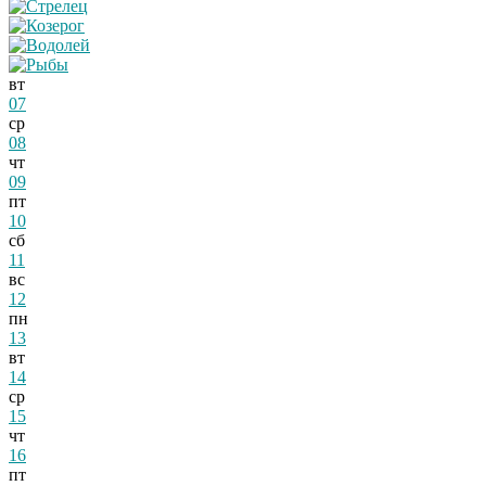
вт
07
ср
08
чт
09
пт
10
сб
11
вс
12
пн
13
вт
14
ср
15
чт
16
пт