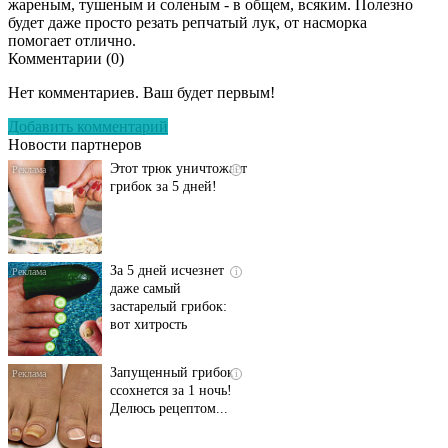
жареным, тушеным и соленым - в общем, всяким. Полезно
будет даже просто резать репчатый лук, от насморка
помогает отлично.
Комментарии (
0
)
Даже самый
i
запущенный грибок
Нет комментариев. Ваш будет первым!
исчезнет с корнем,
если перед сном…
Добавить комментарий
Новости партнеров
Этот трюк уничтожает
i
грибок за 5 дней!
За 5 дней исчезнет
i
даже самый
застарелый грибок:
вот хитрость
Запущенный грибок
i
ссохнется за 1 ночь!
Делюсь рецептом...