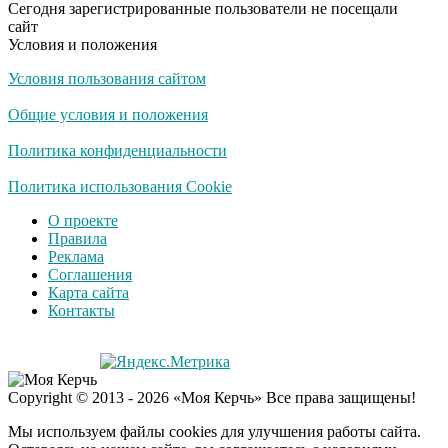
Сегодня зарегистрированные пользователи не посещали
не раз
сайт
Условия и положения
Условия пользования сайтом
Скрытая камера на
i
пляже Крыма: Что
Общие условия и положения
люди вытворяют, когда
их не видят...
Политика конфиденциальности
Ролик длится
Политика использования Cookie
i
несколько секунд, а
О проекте
смеяться вы будете
Правила
долго
Реклама
Соглашения
Королева вагона
i
Карта сайта
отожгла! Видео не
Контакты
оставит равнодушным
Copyright © 2013 - 2026 «Моя Керчь» Все права защищены!
Мы используем файлы cookies для улучшения работы сайта.