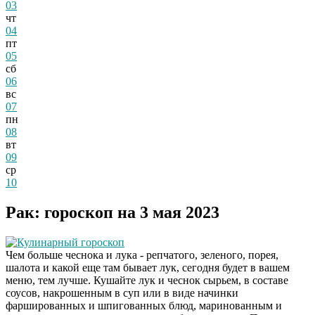
03
чт
04
пт
05
сб
06
вс
07
пн
08
вт
09
ср
10
Рак: гороскоп на 3 мая 2023
Кулинарный гороскоп
Чем больше чеснока и лука - репчатого, зеленого, порея,
шалота и какой еще там бывает лук, сегодня будет в вашем
меню, тем лучше. Кушайте лук и чеснок сырьем, в составе
соусов, накрошенным в суп или в виде начинки
фаршированных и шпигованных блюд, маринованным и