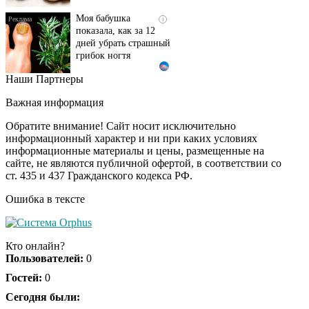
Моя бабушка
i
показала, как за 12
дней убрать страшный
грибок ногтя
Наши Партнеры
Этот танец невесты
i
оставит вас без слов!
Важная информация
Пересмотрела 10 раз
Обратите внимание! Сайт носит исключительно
информационный характер и ни при каких условиях
информационные материалы и цены, размещенные на
Ролик длится пару
i
сайте, не являются публичной офертой, в соответствии со
секунд, но вы будете в
ст. 435 и 437 Гражданского кодекса РФ.
шоке от увиденного
Ошибка в тексте
Ролик из Омска: вы
i
будете смеяться долго
Кто онлайн?
Пользователей:
0
Гостей:
0
Ржу не переставая, это
Сегодня были:
i
видео пересмотришь