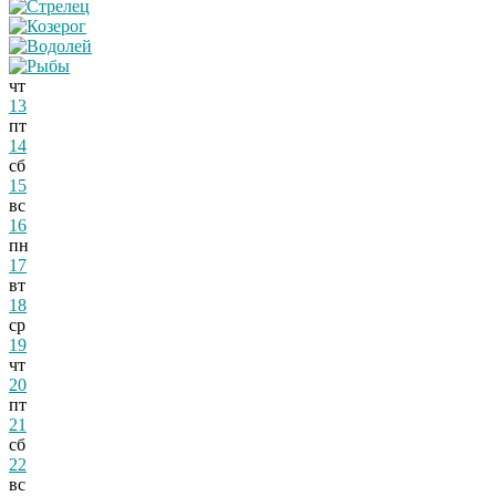
чт
13
пт
14
сб
15
вс
16
пн
17
вт
18
ср
19
чт
20
пт
21
сб
22
вс