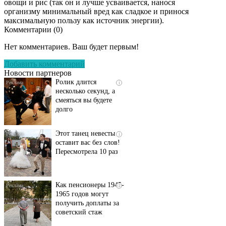
овощи и рис (так он и лучше усваивается, нанося
организму минимальный вред как сладкое и принося
максимальную пользу как источник энергии).
Комментарии (
0
)
Скрытая камера на
i
пляже Крыма: Что
Нет комментариев. Ваш будет первым!
люди вытворяют, когда
их не видят...
Добавить комментарий
Новости партнеров
Ролик длится
i
несколько секунд, а
смеяться вы будете
долго
Этот танец невесты
i
оставит вас без слов!
Пересмотрела 10 раз
Как пенсионеры 1945-
i
1965 годов могут
получить доплаты за
советский стаж