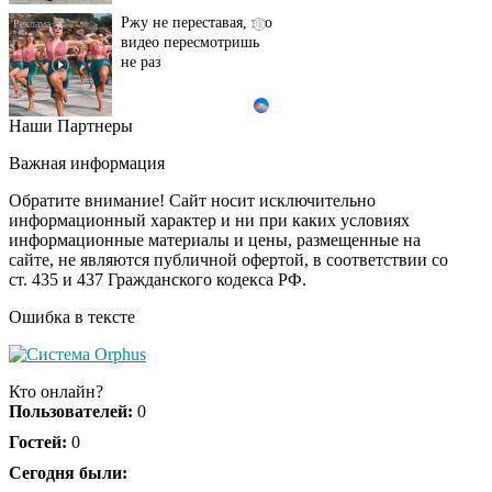
Ржу не переставая, это
i
видео пересмотришь
не раз
Наши Партнеры
Смолов призвал
i
российских
Важная информация
футболистов покинуть
страну
Обратите внимание! Сайт носит исключительно
информационный характер и ни при каких условиях
информационные материалы и цены, размещенные на
Ролик длится пару
i
сайте, не являются публичной офертой, в соответствии со
секунд, но вы будете в
ст. 435 и 437 Гражданского кодекса РФ.
шоке от увиденного
Ошибка в тексте
Ролик из Омска: вы
i
будете смеяться долго
Кто онлайн?
Пользователей:
0
Гостей:
0
Королева вагона
Сегодня были:
i
отожгла! Видео не