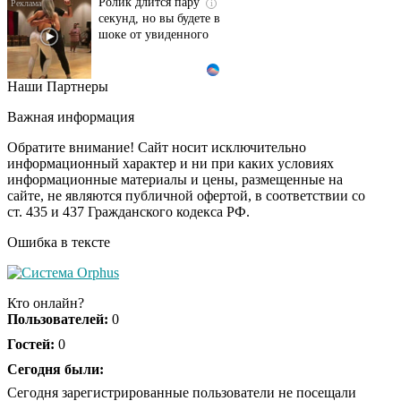
Ролик длится пару
i
секунд, но вы будете в
шоке от увиденного
Наши Партнеры
Ролик из Омска: вы
i
будете смеяться долго
Важная информация
Обратите внимание! Сайт носит исключительно
информационный характер и ни при каких условиях
информационные материалы и цены, размещенные на
Королева вагона
i
сайте, не являются публичной офертой, в соответствии со
отожгла! Видео не
ст. 435 и 437 Гражданского кодекса РФ.
оставит равнодушным
Ошибка в тексте
Кто онлайн?
Пользователей:
0
Гостей:
0
Сегодня были:
Сегодня зарегистрированные пользователи не посещали