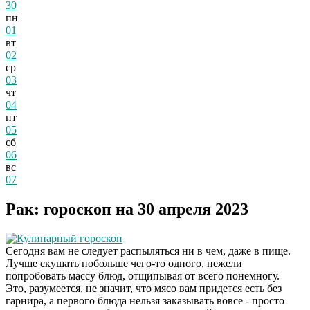
30
пн
01
вт
02
ср
03
чт
04
пт
05
сб
06
вс
07
Рак: гороскоп на 30 апреля 2023
Кулинарный гороскоп
Сегодня вам не следует распыляться ни в чем, даже в пище.
Лучше скушать побольше чего-то одного, нежели
попробовать массу блюд, отщипывая от всего понемногу.
Это, разумеется, не значит, что мясо вам придется есть без
гарнира, а первого блюда нельзя заказывать вовсе - просто