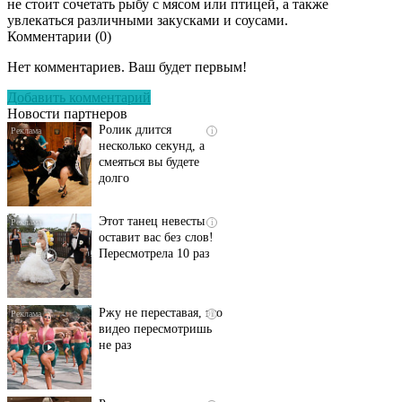
не стоит сочетать рыбу с мясом или птицей, а также
увлекаться различными закусками и соусами.
Комментарии (
0
)
Скрытая камера на
i
пляже Крыма: Что
Нет комментариев. Ваш будет первым!
люди вытворяют, когда
их не видят...
Добавить комментарий
Новости партнеров
Ролик длится
i
несколько секунд, а
смеяться вы будете
долго
Этот танец невесты
i
оставит вас без слов!
Пересмотрела 10 раз
Ржу не переставая, это
i
видео пересмотришь
не раз