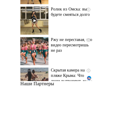
Ржу не переставая, это
i
видео пересмотришь
не раз
Скрытая камера на
i
пляже Крыма: Что
люди вытворяют, когда
их не видят...
Наши Партнеры
Ролик длится
i
несколько секунд, а
смеяться вы будете
долго
Королева вагона
i
отожгла! Видео не
оставит равнодушным