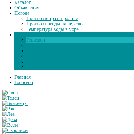
Каталог
Объявления
Погода
Прогноз ветра в проливе
Прогноз погоды на неделю
Температура воды в море
Инфо
Гороскоп
Поздравления
Игры онлайн
Общение
Автозапчасти
Экзамен по ПДД
Главная
Гороскоп