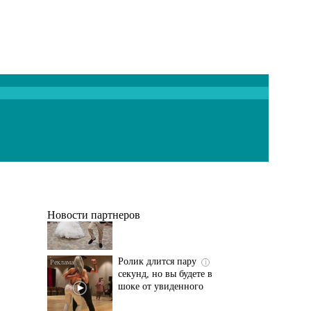
Этот танец невесты
i
оставит вас без слов!
Пересмотрела 10 раз
Новости партнеров
Ролик длится пару
i
секунд, но вы будете в
шоке от увиденного
Ролик из Омска: вы
i
будете смеяться долго