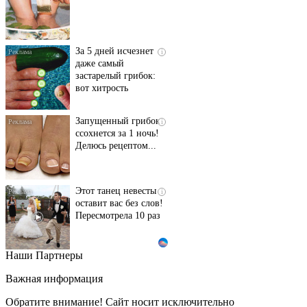
За 5 дней исчезнет
i
даже самый
застарелый грибок:
вот хитрость
Запущенный грибок
i
ссохнется за 1 ночь!
Делюсь рецептом...
Этот танец невесты
i
оставит вас без слов!
Пересмотрела 10 раз
Наши Партнеры
Ролик длится пару
i
секунд, но вы будете в
Важная информация
шоке от увиденного
Обратите внимание! Сайт носит исключительно