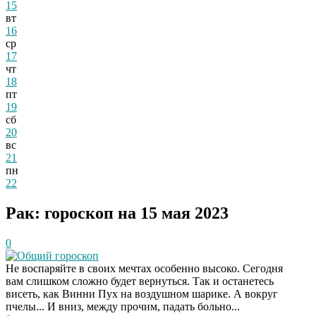
15
вт
16
ср
17
чт
18
пт
19
сб
20
вс
21
пн
22
Рак: гороскоп на 15 мая 2023
0
Общий гороскоп
Не воспаряйте в своих мечтах особенно высоко. Сегодня
вам слишком сложно будет вернуться. Так и останетесь
висеть, как Винни Пух на воздушном шарике. А вокруг
пчелы... И вниз, между прочим, падать больно...