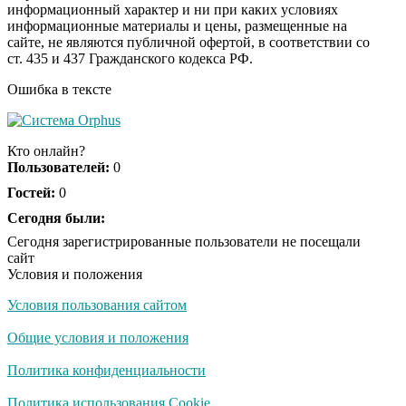
информационный характер и ни при каких условиях
информационные материалы и цены, размещенные на
Ролик из Омска: вы
i
сайте, не являются публичной офертой, в соответствии со
будете смеяться долго
ст. 435 и 437 Гражданского кодекса РФ.
Ошибка в тексте
Ржу не переставая, это
i
видео пересмотришь
Кто онлайн?
не раз
Пользователей:
0
Гостей:
0
Скрытая камера на
Сегодня были:
i
пляже Крыма: Что
Сегодня зарегистрированные пользователи не посещали
люди вытворяют, когда
сайт
их не видят...
Условия и положения
Условия пользования сайтом
Ролик длится
i
несколько секунд, а
Общие условия и положения
смеяться вы будете
долго
Политика конфиденциальности
Королева вагона
Политика использования Cookie
i