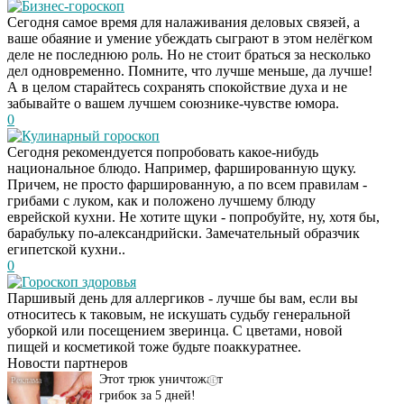
Бизнес-гороскоп
Сегодня самое время для налаживания деловых связей, а
ваше обаяние и умение убеждать сыграют в этом нелёгком
деле не последнюю роль. Но не стоит браться за несколько
дел одновременно. Помните, что лучше меньше, да лучше!
А в целом старайтесь сохранять спокойствие духа и не
забывайте о вашем лучшем союзнике-чувстве юмора.
0
Кулинарный гороскоп
Сегодня рекомендуется попробовать какое-нибудь
национальное блюдо. Например, фаршированную щуку.
Причем, не просто фаршированную, а по всем правилам -
грибами с луком, как и положено лучшему блюду
еврейской кухни. Не хотите щуки - попробуйте, ну, хотя бы,
барабульку по-александрийски. Замечательный образчик
египетской кухни..
0
Гороскоп здоровья
Даже самый
i
Паршивый день для аллергиков - лучше бы вам, если вы
запущенный грибок
относитесь к таковым, не искушать судьбу генеральной
исчезнет с корнем,
уборкой или посещением зверинца. С цветами, новой
если перед сном…
пищей и косметикой тоже будьте поаккуратнее.
Новости партнеров
Этот трюк уничтожает
i
грибок за 5 дней!