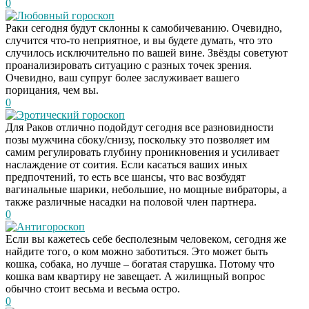
0
Любовный гороскоп
Раки сегодня будут склонны к самобичеванию. Очевидно,
случится что-то неприятное, и вы будете думать, что это
случилось исключительно по вашей вине. Звёзды советуют
проанализировать ситуацию с разных точек зрения.
Очевидно, ваш супруг более заслуживает вашего
порицания, чем вы.
0
Эротический гороскоп
Для Раков отлично подойдут сегодня все разновидности
позы мужчина сбоку/снизу, поскольку это позволяет им
самим регулировать глубину проникновения и усиливает
наслаждение от соития. Если касаться ваших иных
предпочтений, то есть все шансы, что вас возбудят
вагинальные шарики, небольшие, но мощные вибраторы, а
также различные насадки на половой член партнера.
0
Антигороскоп
Если вы кажетесь себе бесполезным человеком, сегодня же
найдите того, о ком можно заботиться. Это может быть
кошка, собака, но лучше – богатая старушка. Потому что
кошка вам квартиру не завещает. А жилищный вопрос
обычно стоит весьма и весьма остро.
0