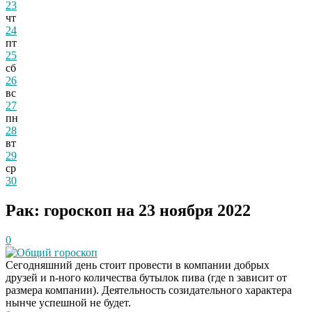
23
чт
24
пт
25
сб
26
вс
27
пн
28
вт
29
ср
30
Рак: гороскоп на 23 ноября 2022
0
Общий гороскоп
Сегодняшний день стоит провести в компании добрых
друзей и n-ного количества бутылок пива (где n зависит от
размера компании). Деятельность созидательного характера
нынче успешной не будет.