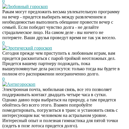
0
Любовный гороскоп
Ракам могут предложить весьма увлекательную программу
на вечер - придется выбирать между развлечением и
необходимостью выполнить обещание провести вечер с
семьей. Если победит чувство долга - не делайте
страдальческое лицо. На самом деле - вы ничего не
потеряете. Ваши друзья проведут время не так уж весело.
0
Эротический гороскоп
Сегодня прежде чем приступить к любовным играм, вам
придется расквитаться с парой-тройкой неотложных дел.
Придется вашему партнеру подождать, пока
вышеупомянутые дела рассосутся: только тогда вы будете в
полном его распоряжении неограниченно долго.
0
Антигороскоп
Электронная почта, мобильная связь, все это позволяет
поддерживать контакт двадцать четыре часа в сутки.
Однако давно пора выбраться на природу, а там придется
обойтись без всего этого. Взамен попробуйте
помедитировать, погрузиться в транс и установить связь с
интересующим вас человеком на астральном уровне.
Интересный опыт и полезная гимнастика для пятой точки
(сидеть в позе лотоса придется долго).