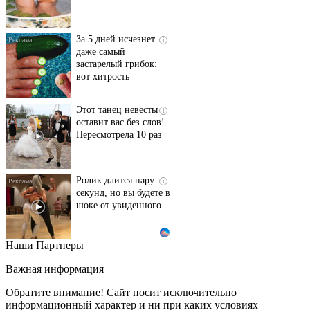
За 5 дней исчезнет
i
даже самый
застарелый грибок:
вот хитрость
Этот танец невесты
i
оставит вас без слов!
Пересмотрела 10 раз
Ролик длится пару
i
секунд, но вы будете в
шоке от увиденного
Наши Партнеры
Ролик из Омска: вы
i
будете смеяться долго
Важная информация
Обратите внимание! Сайт носит исключительно
информационный характер и ни при каких условиях