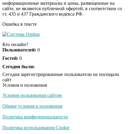
информационные материалы и цены, размещенные на
Ржу не переставая, это
i
сайте, не являются публичной офертой, в соответствии со
видео пересмотришь
ст. 435 и 437 Гражданского кодекса РФ.
не раз
Ошибка в тексте
Скрытая камера на
i
пляже Крыма: Что
Кто онлайн?
люди вытворяют, когда
Пользователей:
0
их не видят...
Гостей:
0
Ролик длится
Сегодня были:
i
несколько секунд, а
Сегодня зарегистрированные пользователи не посещали
смеяться вы будете
сайт
долго
Условия и положения
Условия пользования сайтом
Королева вагона
i
отожгла! Видео не
Общие условия и положения
оставит равнодушным
Политика конфиденциальности
США — Южной
Политика использования Cookie
i
Корее: «Верни мне