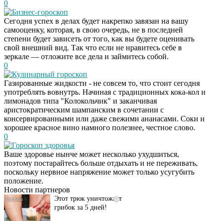
0
Бизнес-гороскоп
Сегодня успех в делах будет накрепко завязан на вашу
самооценку, которая, в свою очередь, не в последней
степени будет зависеть от того, как вы будете оценивать
свой внешний вид. Так что если не нравитесь себе в
зеркале — отложите все дела и займитесь собой.
0
Кулинарный гороскоп
Газированные жидкости - не совсем то, что стоит сегодня
употреблять вовнутрь. Начиная с традиционных кока-кол и
лимонадов типа "Колокольчик" и заканчивая
аристократическим шампанским в сочетании с
консервированными или даже свежими ананасами. Соки и
хорошее красное вино намного полезнее, честное слово.
0
Гороскоп здоровья
Даже самый
i
Ваше здоровье нынче может несколько ухудшиться,
запущенный грибок
поэтому постарайтесь больше отдыхать и не переживать,
исчезнет с корнем,
поскольку нервное напряжение может только усугубить
если перед сном…
положение.
Новости партнеров
Этот трюк уничтожает
i
грибок за 5 дней!