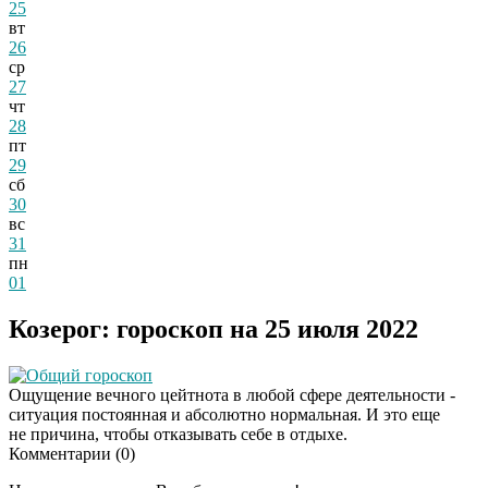
25
вт
26
ср
27
чт
28
пт
29
сб
30
вс
31
пн
01
Козерог: гороскоп на 25 июля 2022
Общий гороскоп
Ощущение вечного цейтнота в любой сфере деятельности -
ситуация постоянная и абсолютно нормальная. И это еще
не причина, чтобы отказывать себе в отдыхе.
Комментарии (
0
)
Стартовала кампания
i
«Внимание на