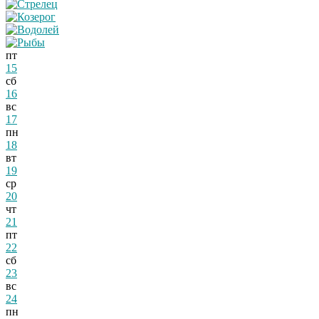
пт
15
сб
16
вс
17
пн
18
вт
19
ср
20
чт
21
пт
22
сб
23
вс
24
пн