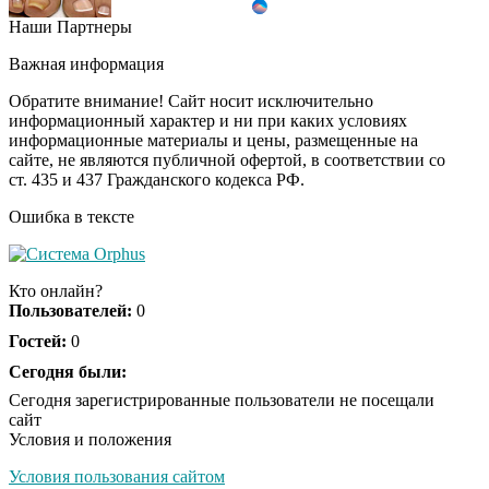
Наши Партнеры
Этот танец невесты
i
оставит вас без слов!
Важная информация
Пересмотрела 10 раз
Обратите внимание! Сайт носит исключительно
информационный характер и ни при каких условиях
информационные материалы и цены, размещенные на
Ролик длится пару
i
сайте, не являются публичной офертой, в соответствии со
секунд, но вы будете в
ст. 435 и 437 Гражданского кодекса РФ.
шоке от увиденного
Ошибка в тексте
Ролик из Омска: вы
i
будете смеяться долго
Кто онлайн?
Пользователей:
0
Гостей:
0
Ржу не переставая, это
Сегодня были:
i
видео пересмотришь
Сегодня зарегистрированные пользователи не посещали
не раз
сайт
Условия и положения
Условия пользования сайтом
Скрытая камера на
i