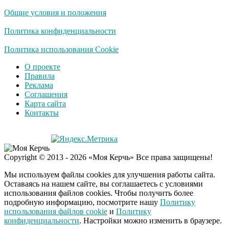
пляже Крыма: Что
Общие условия и положения
люди вытворяют, когда
их не видят...
Политика конфиденциальности
Ролик длится
Политика использования Cookie
i
несколько секунд, а
О проекте
смеяться вы будете
Правила
долго
Реклама
Соглашения
Королева вагона
i
Карта сайта
отожгла! Видео не
Контакты
оставит равнодушным
Забывший о
i
Copyright © 2013 - 2026 «Моя Керчь» Все права защищены!
патриотизме
Плющенко отправляет
Мы используем файлы cookies для улучшения работы сайта.
сына выступать за
Оставаясь на нашем сайте, вы соглашаетесь с условиями
Азербайджан
использования файлов cookies. Чтобы получить более
подробную информацию, посмотрите нашу
Политику
использования файлов cookie
и
Политику
конфиденциальности
. Настройки можно изменить в браузере.