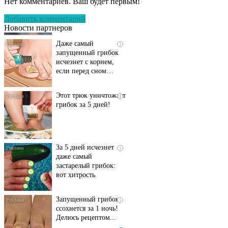
Нет комментариев. Ваш будет первым!
дорогу»
Добавить комментарий
Новости партнеров
Даже самый
i
запущенный грибок
исчезнет с корнем,
если перед сном…
Этот трюк уничтожает
i
грибок за 5 дней!
За 5 дней исчезнет
i
даже самый
застарелый грибок:
вот хитрость
Запущенный грибок
i
ссохнется за 1 ночь!
Делюсь рецептом...