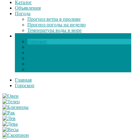
Каталог
Объявления
Погода
Прогноз ветра в проливе
Прогноз погоды на неделю
Температура воды в море
Инфо
Гороскоп
Поздравления
Игры онлайн
Общение
Автозапчасти
Экзамен по ПДД
Главная
Гороскоп