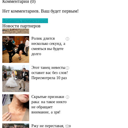
Комментарии (
0
)
Скрытая камера на
i
пляже Крыма: Что
Нет комментариев. Ваш будет первым!
люди вытворяют, когда
их не видят...
Добавить комментарий
Новости партнеров
Ролик длится
i
несколько секунд, а
смеяться вы будете
долго
Этот танец невесты
i
оставит вас без слов!
Пересмотрела 10 раз
Скрытые признаки
i
рака: на такое никто
не обращает
внимание, а зря!
Ржу не переставая, это
i
видео пересмотришь