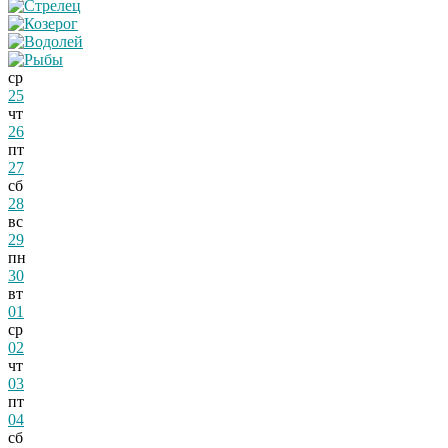
ср
25
чт
26
пт
27
сб
28
вс
29
пн
30
вт
01
ср
02
чт
03
пт
04
сб