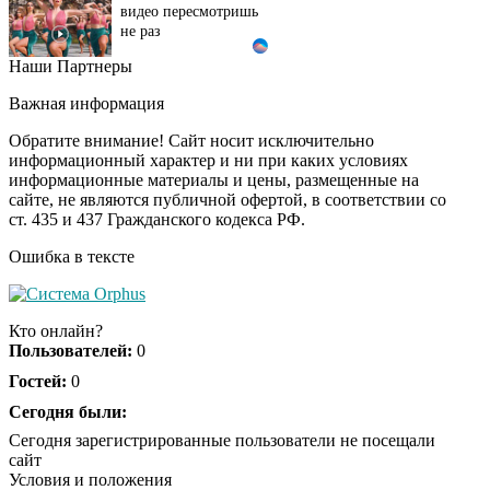
не раз
Наши Партнеры
Ролик длится пару
i
секунд, но вы будете в
Важная информация
шоке от увиденного
Обратите внимание! Сайт носит исключительно
информационный характер и ни при каких условиях
информационные материалы и цены, размещенные на
Ролик из Омска: вы
i
сайте, не являются публичной офертой, в соответствии со
будете смеяться долго
ст. 435 и 437 Гражданского кодекса РФ.
Ошибка в тексте
Королева вагона
i
отожгла! Видео не
Кто онлайн?
оставит равнодушным
Пользователей:
0
Гостей:
0
Сегодня были:
Сегодня зарегистрированные пользователи не посещали
сайт
Условия и положения