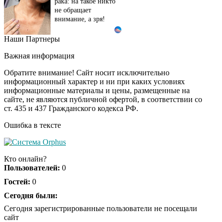
рака: на такое никто
не обращает
внимание, а зря!
Наши Партнеры
Ролик длится пару
i
секунд, но вы будете в
Важная информация
шоке от увиденного
Обратите внимание! Сайт носит исключительно
информационный характер и ни при каких условиях
информационные материалы и цены, размещенные на
Ролик из Омска: вы
i
сайте, не являются публичной офертой, в соответствии со
будете смеяться долго
ст. 435 и 437 Гражданского кодекса РФ.
Ошибка в тексте
Королева вагона
i
отожгла! Видео не
Кто онлайн?
оставит равнодушным
Пользователей:
0
Гостей:
0
Сегодня были:
Сегодня зарегистрированные пользователи не посещали
сайт