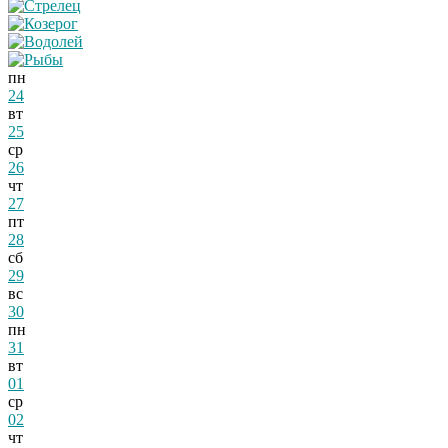
пн
24
вт
25
ср
26
чт
27
пт
28
сб
29
вс
30
пн
31
вт
01
ср
02
чт