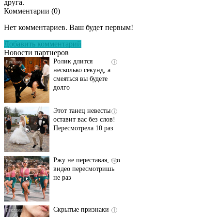
друга.
Комментарии (
0
)
Скрытая камера на
i
пляже Крыма: Что
Нет комментариев. Ваш будет первым!
люди вытворяют, когда
их не видят...
Добавить комментарий
Новости партнеров
Ролик длится
i
несколько секунд, а
смеяться вы будете
долго
Этот танец невесты
i
оставит вас без слов!
Пересмотрела 10 раз
Ржу не переставая, это
i
видео пересмотришь
не раз
Скрытые признаки
i