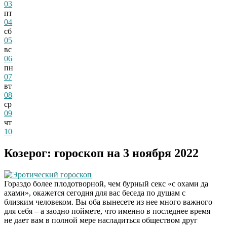
03
пт
04
сб
05
вс
06
пн
07
вт
08
ср
09
чт
10
Козерог: гороскоп на 3 ноября 2022
Эротический гороскоп
Гораздо более плодотворной, чем бурный секс «с охами да
ахами», окажется сегодня для вас беседа по душам с
близким человеком. Вы оба вынесете из нее много важного
для себя – а заодно поймете, что именно в последнее время
не дает вам в полной мере насладиться обществом друг