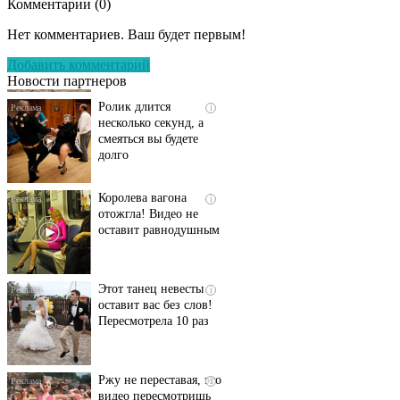
Комментарии (
0
)
Скрытая камера на
i
пляже Крыма: Что
Нет комментариев. Ваш будет первым!
люди вытворяют, когда
их не видят...
Добавить комментарий
Новости партнеров
Ролик длится
i
несколько секунд, а
смеяться вы будете
долго
Королева вагона
i
отожгла! Видео не
оставит равнодушным
Этот танец невесты
i
оставит вас без слов!
Пересмотрела 10 раз
Ржу не переставая, это
i
видео пересмотришь