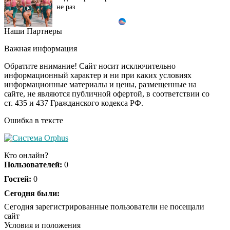
не раз
Наши Партнеры
Ролик из Омска: вы
i
будете смеяться долго
Важная информация
Обратите внимание! Сайт носит исключительно
информационный характер и ни при каких условиях
информационные материалы и цены, размещенные на
Ролик длится пару
i
сайте, не являются публичной офертой, в соответствии со
секунд, но вы будете в
ст. 435 и 437 Гражданского кодекса РФ.
шоке от увиденного
Ошибка в тексте
Почему в школе
i
Загитовой стоимостью
Кто онлайн?
больше миллиарда
Пользователей:
0
некому тренировать
Гостей:
0
Сегодня были:
Сегодня зарегистрированные пользователи не посещали
сайт
Условия и положения