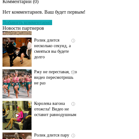
Комментарии (
0
)
Скрытая камера на
i
пляже Крыма: Что
Нет комментариев. Ваш будет первым!
люди вытворяют, когда
их не видят...
Добавить комментарий
Новости партнеров
Ролик длится
i
несколько секунд, а
смеяться вы будете
долго
Ржу не переставая, это
i
видео пересмотришь
не раз
Королева вагона
i
отожгла! Видео не
оставит равнодушным
Ролик длится пару
i
секунд, но вы будете в