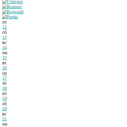
пт
12
сб
13
вс
14
пн
15
вт
16
ср
17
чт
18
пт
19
сб
20
вс
21
пн