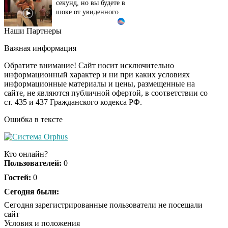
шоке от увиденного
Наши Партнеры
Этот танец невесты
i
оставит вас без слов!
Важная информация
Пересмотрела 10 раз
Обратите внимание! Сайт носит исключительно
информационный характер и ни при каких условиях
информационные материалы и цены, размещенные на
Ролик из Омска: вы
i
сайте, не являются публичной офертой, в соответствии со
будете смеяться долго
ст. 435 и 437 Гражданского кодекса РФ.
Ошибка в тексте
Кто онлайн?
Пользователей:
0
Гостей:
0
Сегодня были:
Сегодня зарегистрированные пользователи не посещали
сайт
Условия и положения