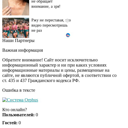
Ржу не переставая, это
i
видео пересмотришь
не раз
Наши Партнеры
Ролик длится пару
i
секунд, но вы будете в
Важная информация
шоке от увиденного
Обратите внимание! Сайт носит исключительно
информационный характер и ни при каких условиях
информационные материалы и цены, размещенные на
Ролик из Омска: вы
i
сайте, не являются публичной офертой, в соответствии со
будете смеяться долго
ст. 435 и 437 Гражданского кодекса РФ.
Ошибка в тексте
Королева вагона
i
отожгла! Видео не
Кто онлайн?
оставит равнодушным
Пользователей:
0
Гостей:
0