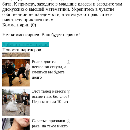
битв. К примеру, заходите в младшие классы и заводите там
дискуссию о высшей математики. Укрепитесь в чувстве
собственной непобедимости, а затем уж отправляйтесь
навстречу приключениям.
Комментарии (
0
)
Скрытая камера на
i
пляже Крыма: Что
Нет комментариев. Ваш будет первым!
люди вытворяют, когда
их не видят...
Добавить комментарий
Новости партнеров
Ролик длится
i
несколько секунд, а
смеяться вы будете
долго
Этот танец невесты
i
оставит вас без слов!
Пересмотрела 10 раз
Скрытые признаки
i
рака: на такое никто
не обращает
внимание, а зря!