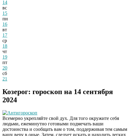
14
вс
15
пн
16
вт
17
ср
18
чт
19
пт
20
сб
21
Козерог: гороскоп на 14 сентября
2024
Антигороскоп
Всемерно укрепляйте свой дух. Для того окружите себя
людьми, ежеминутно готовыми подмечать ваши
достоинства и сообщать вам о том, поддерживая тем самым
вашу веру в оные. Затем, следует искать и находить легких