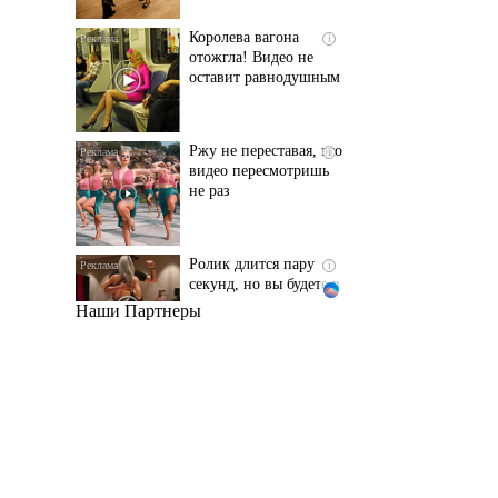
оставит равнодушным
Ржу не переставая, это
i
видео пересмотришь
не раз
Ролик длится пару
i
секунд, но вы будете в
шоке от увиденного
Наши Партнеры
Этот танец невесты
i
оставит вас без слов!
Пересмотрела 10 раз
Обнаружена тайная
i
семья пропавшего
Усольцева: вторая
жена и дочь