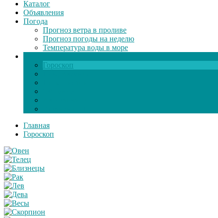
Каталог
Объявления
Погода
Прогноз ветра в проливе
Прогноз погоды на неделю
Температура воды в море
Инфо
Гороскоп
Поздравления
Игры онлайн
Общение
Автозапчасти
Экзамен по ПДД
Главная
Гороскоп