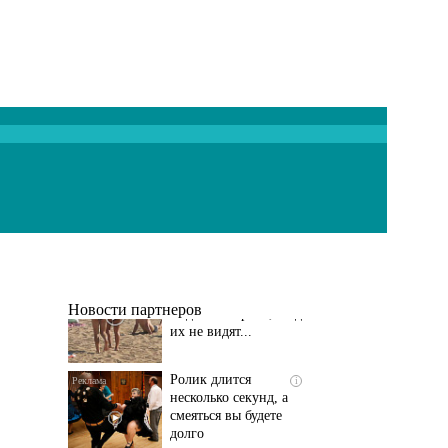
Скрытая камера на
i
пляже Крыма: Что
люди вытворяют, когда
их не видят...
Новости партнеров
Ролик длится
i
несколько секунд, а
смеяться вы будете
долго
Королева вагона
i
отожгла! Видео не