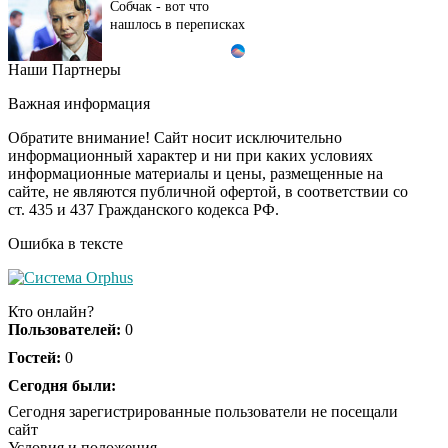
нашлось в переписках
Наши Партнеры
Этот танец невесты
i
оставит вас без слов!
Важная информация
Пересмотрела 10 раз
Обратите внимание! Сайт носит исключительно
информационный характер и ни при каких условиях
информационные материалы и цены, размещенные на
"Потеряли стыд в
i
сайте, не являются публичной офертой, в соответствии со
погоне за "Диором":
ст. 435 и 437 Гражданского кодекса РФ.
Поплавская вмазала
семейке Плющенко
Ошибка в тексте
Ролик длится пару
i
секунд, но вы будете в
Кто онлайн?
шоке от увиденного
Пользователей:
0
Гостей:
0
Ржу не переставая, это
Сегодня были:
i
видео пересмотришь
Сегодня зарегистрированные пользователи не посещали
не раз
сайт
Условия и положения