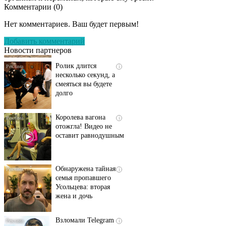
Комментарии (
0
)
Скрытая камера на
i
пляже Крыма: Что
Нет комментариев. Ваш будет первым!
люди вытворяют, когда
их не видят...
Добавить комментарий
Новости партнеров
Ролик длится
i
несколько секунд, а
смеяться вы будете
долго
Королева вагона
i
отожгла! Видео не
оставит равнодушным
Обнаружена тайная
i
семья пропавшего
Усольцева: вторая
жена и дочь
Взломали Telegram
i
Собчак - вот что