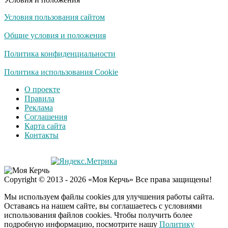
Условия пользования сайтом
Какие товары
i
пропадут из
Общие условия и положения
магазинов с 1 августа
2026 года
Политика конфиденциальности
Ролик из Омска: вы
Политика использования Cookie
i
будете смеяться долго
О проекте
Правила
Реклама
Соглашения
Публичный удар
i
Карта сайта
Зеленскому от Кличко:
Контакты
это настоящий вызов
Copyright © 2013 - 2026 «Моя Керчь» Все права защищены!
Мы используем файлы cookies для улучшения работы сайта.
Оставаясь на нашем сайте, вы соглашаетесь с условиями
использования файлов cookies. Чтобы получить более
подробную информацию, посмотрите нашу
Политику