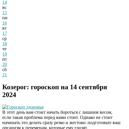
14
вс
15
пн
16
вт
17
ср
18
чт
19
пт
20
сб
21
Козерог: гороскоп на 14 сентября
2024
Гороскоп здоровья
В этот день вам стоит начать бороться с лишним весом,
если такая проблема перед вами стоит. Однако не стоит
начинать это делать сразу резко и жестоко: подготовьте ваш
организм к переменам, которые ему грозят.