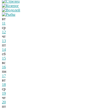
вт
11
ср
12
чт
13
пт
14
сб
15
вс
16
пн
17
вт
18
ср
19
чт
20
пт