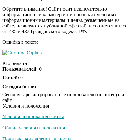
больше миллиарда
некому тренировать
Обратите внимание! Сайт носит исключительно
информационный характер и ни при каких условиях
информационные материалы и цены, размещенные на
Ролик длится пару
i
сайте, не являются публичной офертой, в соответствии со
секунд, но вы будете в
ст. 435 и 437 Гражданского кодекса РФ.
шоке от увиденного
Ошибка в тексте
Королева вагона
i
отожгла! Видео не
Кто онлайн?
оставит равнодушным
Пользователей:
0
Гостей:
0
Сегодня были:
Сегодня зарегистрированные пользователи не посещали
сайт
Условия и положения
Условия пользования сайтом
Общие условия и положения
Политика конфиденциальности