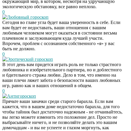
окружающий мир, в котором, несмотря на удручающую
экологическую обстановку, все равно неплохо.
0
Любовный гороскоп
Сегодня во главе угла будет ваша уверенность в себе. Если
вам будет ее недоставать, ваши отношения с вашим
любимым человеком могут оказаться в состоянии весьма
плачевном и заслуживающем куда лучшей участи.
Впрочем, проблем с осознанием собственного «я» у вас
быть не должно.
0
Эротический гороскоп
В этот день вам придется играть роль не только страстного
любовника и изобретательного партнера, но и доблестного
и бдительного стража любви. Дело в том, что именно на
ваши плечи ляжет забота о безопасности ваших любовных
игр, равно как и ваших отношений в общем.
0
Антигороскоп
Прячьте ваши заначки среди старого барахла. Если вам
кажется, что в вашем доме недостаточно барахла, для того
чтобы тайник был достаточно надежным - не отчаивайтесь,
вы легко можете изменить это положение дел. Просто не
выбрасывайте ничего, и не позволяйте делать это вашим
домочадцам - и вы не успеете и глазом моргнуть, как