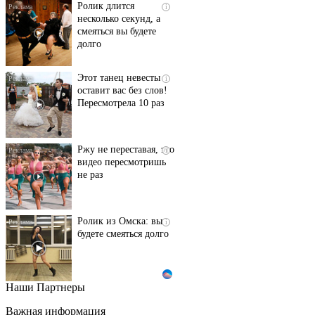
Ролик длится
i
несколько секунд, а
смеяться вы будете
долго
Этот танец невесты
i
оставит вас без слов!
Пересмотрела 10 раз
Ржу не переставая, это
i
видео пересмотришь
не раз
Ролик из Омска: вы
i
будете смеяться долго
Наши Партнеры
Почему в школе
i
Загитовой стоимостью
Важная информация