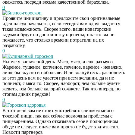
окажетесь посреди весьма качественной барахолки.
0
Бизнес-гороскоп
Проявите инициативу и предложите свои оригинальные
идеи на суд начальства, если сегодня вам вдруг выдастся
такая возможность. Скорее всего, ваши новаторские
задумки будут по достоинству оценены, так что вы не
пожалеете, что столько времени потратили на их
разработку.
0
Кулинарный гороскоп
Нынче у вас мясной день. Мясо, мясо, и еще раз мясо.
Жареное, тушеное, копченое, печеное, вареное - неважно,
лишь бы вкусно и побольше. И не волнуйтесь - располнеть
за этот день вам не удастся при всем желании, да и не
полнеют, с мяса-то. Скорее, наоборот, чем больше будете
жевать, тем больше калорий сожжете. Так что вперед, по
стопам диких предков!
0
Гороскоп здоровья
Скрытая камера на
i
В этот день вам не стоит употреблять слишком много
пляже Крыма: Что
тяжелой пищи, так как сейчас возможны проблемы с
люди вытворяют, когда
пищеварением. Однако отказывать себе в полноценном
их не видят...
обеде не следует, иначе вам просто не будет хватать сил.
Новости партнеров