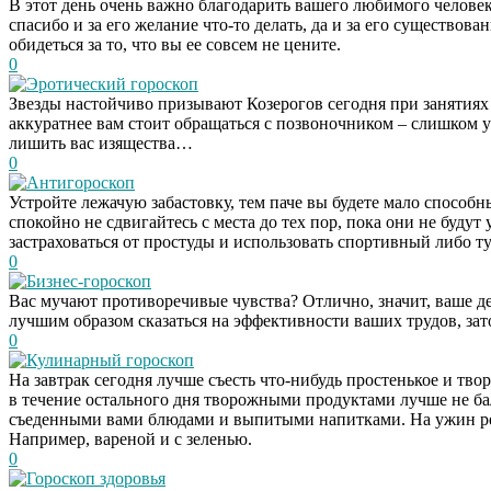
В этот день очень важно благодарить вашего любимого человека 
спасибо и за его желание что-то делать, да и за его существов
обидеться за то, что вы ее совсем не цените.
0
Эротический гороскоп
Звезды настойчиво призывают Козерогов сегодня при занятиях
аккуратнее вам стоит обращаться с позвоночником – слишком 
лишить вас изящества…
0
Антигороскоп
Устройте лежачую забастовку, тем паче вы будете мало способ
спокойно не сдвигайтесь с места до тех пор, пока они не будут
застраховаться от простуды и использовать спортивный либо т
0
Бизнес-гороскоп
Вас мучают противоречивые чувства? Отлично, значит, ваше д
лучшим образом сказаться на эффективности ваших трудов, зато
0
Кулинарный гороскоп
На завтрак сегодня лучше съесть что-нибудь простенькое и тв
в течение остального дня творожными продуктами лучше не б
съеденными вами блюдами и выпитыми напитками. На ужин ре
Например, вареной и с зеленью.
0
Гороскоп здоровья