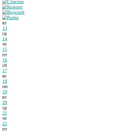
вт
13
ср
14
чт
15
пт
16
сб
17
вс
18
пн
19
вт
20
ср
21
чт
22
пт