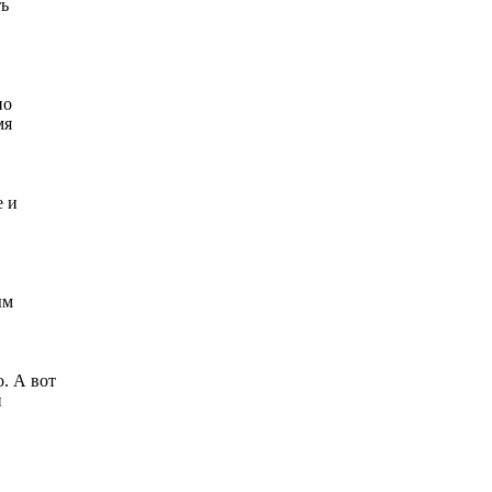
ть
но
мя
е и
ым
. А вот
и