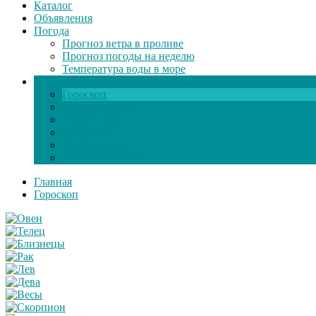
Каталог
Объявления
Погода
Прогноз ветра в проливе
Прогноз погоды на неделю
Температура воды в море
Инфо
Гороскоп
Поздравления
Игры онлайн
Общение
Автозапчасти
Экзамен по ПДД
Главная
Гороскоп