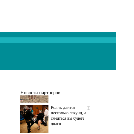
Скрытая камера на
i
пляже Крыма: Что
люди вытворяют, когда
их не видят...
Новости партнеров
Ролик длится
i
несколько секунд, а
смеяться вы будете
долго
Какие товары
i
пропадут из