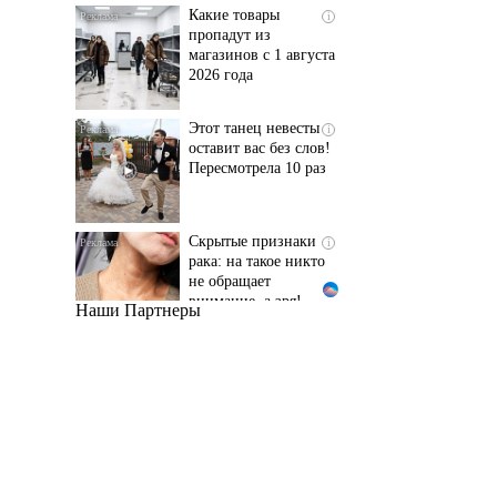
магазинов с 1 августа
2026 года
Этот танец невесты
i
оставит вас без слов!
Пересмотрела 10 раз
Скрытые признаки
i
рака: на такое никто
не обращает
внимание, а зря!
Наши Партнеры
Ржу не переставая, это
i
видео пересмотришь
не раз
Ролик длится пару
i
секунд, но вы будете в
шоке от увиденного