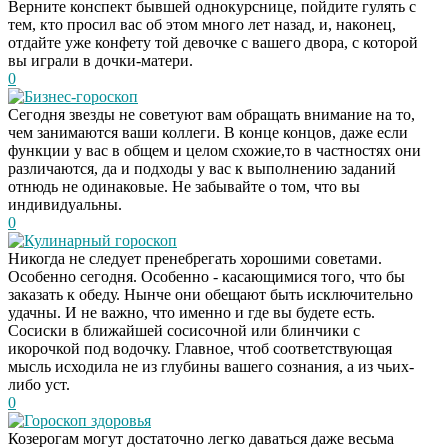
Верните конспект бывшей однокурснице, пойдите гулять с
тем, кто просил вас об этом много лет назад, и, наконец,
отдайте уже конфету той девочке с вашего двора, с которой
вы играли в дочки-матери.
0
Бизнес-гороскоп
Сегодня звезды не советуют вам обращать внимание на то,
чем занимаются ваши коллеги. В конце концов, даже если
функции у вас в общем и целом схожие,то в частностях они
различаются, да и подходы у вас к выполнению заданий
отнюдь не одинаковые. Не забывайте о том, что вы
индивидуальны.
0
Кулинарный гороскоп
Никогда не следует пренебрегать хорошими советами.
Особенно сегодня. Особенно - касающимися того, что бы
заказать к обеду. Нынче они обещают быть исключительно
удачны. И не важно, что именно и где вы будете есть.
Сосиски в ближайшей сосисочной или блинчики с
икорочкой под водочку. Главное, чтоб соответствующая
мысль исходила не из глубины вашего сознания, а из чьих-
либо уст.
0
Гороскоп здоровья
Ролик длится
i
Козерогам могут достаточно легко даваться даже весьма
несколько секунд, а