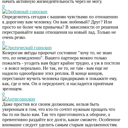
начать активную жизнедеятельность через не могу.
0
Любовный гороскоп
Определитесь сегодня с вашими чувствами по отношению
к дорогому вам человеку. Он вам любимый? Друг? Или
просто не более чем привычка? В зависимости от решения
перестраивайте ваши отношения на новый лад. Только не
очень резко.
0
Эротический гороскоп
Козерогам звёзды пророчат состояние "хочу то, не знаю
что, но немедленно". Вашего партнера можно только
пожалеть - угодить вам будет крайне трудно, а уж в постели
- и вовсе нереально. Не так, не то, не там - вам еще не
надоело однообразие этих реплик. В конце концов,
перестаньте мучить человека придирками и покажите ему,
как, где и чем. Он и передохнет, и насладится приятным
зрелищем.
0
Антигороскоп
Даже простив все своим должникам, нельзя быть
уверенным в том, что кто-то сочтет нужным прощать что
бы то ни было вам. Так что приготовьтесь к обороне, а
превентивно раздайте все долги, какие сможете. Особенное
внимание следует уделить самым старым задолженностям.