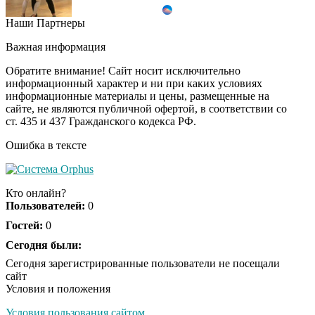
Наши Партнеры
"Потеряли стыд в
i
погоне за "Диором":
Важная информация
Поплавская вмазала
семейке Плющенко
Обратите внимание! Сайт носит исключительно
информационный характер и ни при каких условиях
информационные материалы и цены, размещенные на
Ролик из Омска: вы
i
сайте, не являются публичной офертой, в соответствии со
будете смеяться долго
ст. 435 и 437 Гражданского кодекса РФ.
Ошибка в тексте
Королева вагона
i
отожгла! Видео не
Кто онлайн?
оставит равнодушным
Пользователей:
0
Гостей:
0
Сегодня были:
Сегодня зарегистрированные пользователи не посещали
сайт
Условия и положения
Условия пользования сайтом