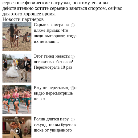
серьезные физические нагрузки, поэтому, если вы
смеяться вы будете
действительно хотите серьезно заняться спортом, сейчас
долго
для этого хорошее время.
Новости партнеров
Скрытая камера на
i
пляже Крыма: Что
люди вытворяют, когда
их не видят...
Этот танец невесты
i
оставит вас без слов!
Пересмотрела 10 раз
Ржу не переставая, это
i
видео пересмотришь
не раз
Ролик длится пару
i
секунд, но вы будете в
шоке от увиденного