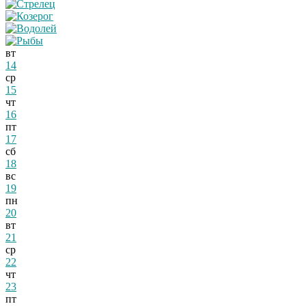
вт
14
ср
15
чт
16
пт
17
сб
18
вс
19
пн
20
вт
21
ср
22
чт
23
пт