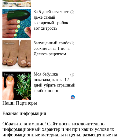
За 5 дней исчезнет
i
даже самый
застарелый грибок:
вот хитрость
Запущенный грибок
i
ссохнется за 1 ночь!
Делюсь рецептом...
Моя бабушка
i
показала, как за 12
дней убрать страшный
грибок ногтя
Наши Партнеры
Этот танец невесты
i
оставит вас без слов!
Важная информация
Пересмотрела 10 раз
Обратите внимание! Сайт носит исключительно
информационный характер и ни при каких условиях
информационные материалы и цены, размещенные на
Ролик длится пару
i