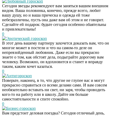
Любовный гороскоп
Сегодня звезды рекомендуют вам заняться вашим внешним
видом. Ваша половинка, конечно, прежде всего, любит
вашу душу, но и ваша прическа и одежда ей тоже
небезразличны, пусть она даже вам об этом и не говорит.
Сделайте ей подарок: будьте сегодня особенно обаятельны
и привлекательны!
0
Эротический гороскоп
В этот день вашему партнеру захочется доказать вам, что он
многое может в постели и что на самом-то деле он
непревзойденный любовник. Даже если вы прекрасно
знаете о том, как обстоят дела, подыграйте дорогому вам
человеку. Возможно, он вдохновится и станет и вправду
таким, каким хочет казаться.
0
Антигороскоп
Поверьте, наконец, в то, что другие не глупее вас и могут
прекрасно справиться со всеми делами сами. И вам совсем
необязательно вставать ни свет, ни заря, чтобы проводить
кого-то на работу или в школу. Дайте им больше
самостоятельности и спите спокойно.
0
Бизнес-гороскоп
Вам предстоит деловая поездка? Сегодня отличный день,