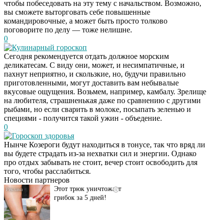
чтобы побеседовать на эту тему с начальством. Возможно,
вы сможете выторговать себе повышенные
командировочные, а может быть просто толково
поговорите по делу — тоже нелишне.
0
Кулинарный гороскоп
Сегодня рекомендуется отдать должное морским
деликатесам. С виду они, может, и несимпатичные, и
пахнут неприятно, и скользкие, но, будучи правильно
приготовленными, могут доставить вам небывалые
вкусовые ощущения. Возьмем, например, камбалу. Зрелище
на любителя, страшненькая даже по сравнению с другими
рыбами, но если сварить в молоке, посыпать зеленью и
специями - получится такой ужин - объедение.
0
Гороскоп здоровья
Даже самый
i
Нынче Козероги будут находиться в тонусе, так что вряд ли
запущенный грибок
вы будете страдать из-за нехватки сил и энергии. Однако
исчезнет с корнем,
про отдых забывать не стоит, вечер стоит освободить для
если перед сном…
того, чтобы расслабиться.
Новости партнеров
Этот трюк уничтожает
i
грибок за 5 дней!