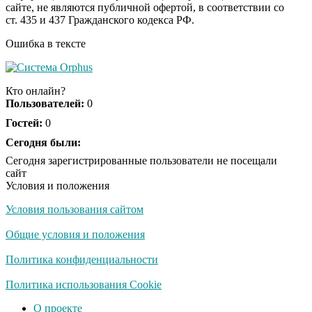
сайте, не являются публичной офертой, в соответствии со
секунд, но вы будете в
ст. 435 и 437 Гражданского кодекса РФ.
шоке от увиденного
Ошибка в тексте
Ролик из Омска: вы
i
будете смеяться долго
Кто онлайн?
Пользователей:
0
Гостей:
0
Ржу не переставая, это
Сегодня были:
i
видео пересмотришь
Сегодня зарегистрированные пользователи не посещали
не раз
сайт
Условия и положения
Условия пользования сайтом
Скрытая камера на
i
пляже Крыма: Что
Общие условия и положения
люди вытворяют, когда
их не видят...
Политика конфиденциальности
Ролик длится
Политика использования Cookie
i
несколько секунд, а
О проекте
смеяться вы будете