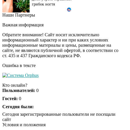
грибок ногтя
Наши Партнеры
Этот танец невесты
i
оставит вас без слов!
Важная информация
Пересмотрела 10 раз
Обратите внимание! Сайт носит исключительно
информационный характер и ни при каких условиях
информационные материалы и цены, размещенные на
Ролик длится пару
i
сайте, не являются публичной офертой, в соответствии со
секунд, но вы будете в
ст. 435 и 437 Гражданского кодекса РФ.
шоке от увиденного
Ошибка в тексте
Ролик из Омска: вы
i
будете смеяться долго
Кто онлайн?
Пользователей:
0
Гостей:
0
Ржу не переставая, это
Сегодня были:
i
видео пересмотришь
Сегодня зарегистрированные пользователи не посещали
не раз
сайт
Условия и положения