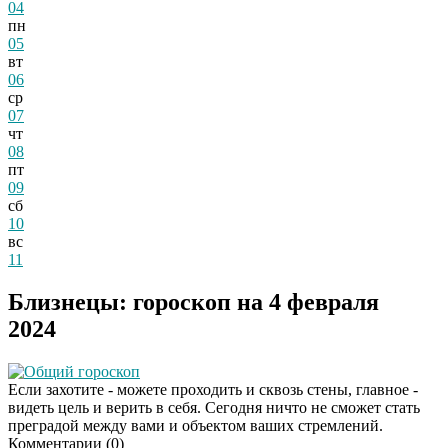
04
пн
05
вт
06
ср
07
чт
08
пт
09
сб
10
вс
11
Близнецы: гороскоп на 4 февраля
2024
Общий гороскоп
Если захотите - можете проходить и сквозь стены, главное -
видеть цель и верить в себя. Сегодня ничто не сможет стать
преградой между вами и объектом ваших стремлений.
Комментарии (
0
)
Даже самый
i