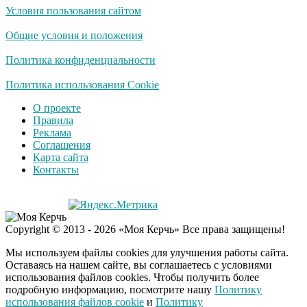
Условия пользования сайтом
Скрытая камера на
i
пляже Крыма: Что
Общие условия и положения
люди вытворяют, когда
их не видят...
Политика конфиденциальности
Ролик длится
Политика использования Cookie
i
несколько секунд, а
О проекте
смеяться вы будете
Правила
долго
Реклама
Соглашения
Королева вагона
i
Карта сайта
отожгла! Видео не
Контакты
оставит равнодушным
Семью убитого в
i
Copyright © 2013 - 2026 «Моя Керчь» Все права защищены!
Петербурге мальчика
ждут проверки
Мы используем файлы cookies для улучшения работы сайта.
Оставаясь на нашем сайте, вы соглашаетесь с условиями
использования файлов cookies. Чтобы получить более
подробную информацию, посмотрите нашу
Политику
Деньги придут
i
использования файлов cookie
и
Политику
раньше пенсии: кто в