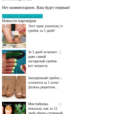
запущенный грибок
Нет комментариев. Ваш будет первым!
исчезнет с корнем,
если перед сном…
Добавить комментарий
Новости партнеров
Этот трюк уничтожает
i
грибок за 5 дней!
За 5 дней исчезнет
i
даже самый
застарелый грибок:
вот хитрость
Запущенный грибок
i
ссохнется за 1 ночь!
Делюсь рецептом...
Моя бабушка
i
показала, как за 12
дней убрать страшный