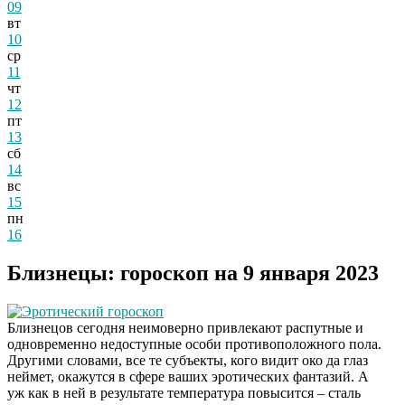
09
вт
10
ср
11
чт
12
пт
13
сб
14
вс
15
пн
16
Близнецы: гороскоп на 9 января 2023
Эротический гороскоп
Близнецов сегодня неимоверно привлекают распутные и
одновременно недоступные особи противоположного пола.
Другими словами, все те субъекты, кого видит око да глаз
неймет, окажутся в сфере ваших эротических фантазий. А
уж как в ней в результате температура повысится – сталь