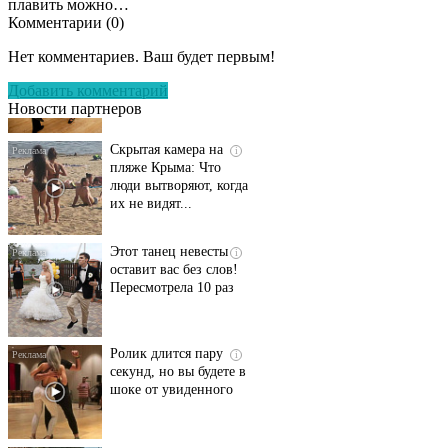
плавить можно…
Комментарии (
0
)
Ролик длится
i
несколько секунд, а
Нет комментариев. Ваш будет первым!
смеяться вы будете
долго
Добавить комментарий
Новости партнеров
Скрытая камера на
i
пляже Крыма: Что
люди вытворяют, когда
их не видят...
Этот танец невесты
i
оставит вас без слов!
Пересмотрела 10 раз
Ролик длится пару
i
секунд, но вы будете в
шоке от увиденного
Ржу не переставая, это
i