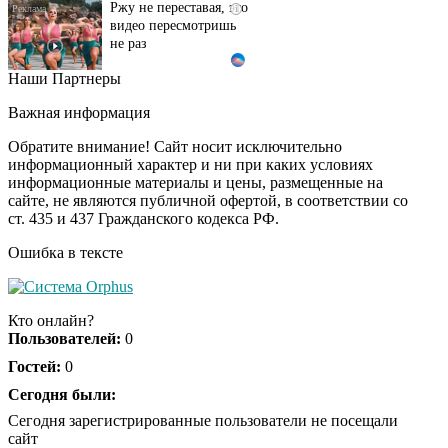
видео пересмотришь
не раз
Наши Партнеры
Ролик из Омска: вы
i
будете смеяться долго
Важная информация
Обратите внимание! Сайт носит исключительно
информационный характер и ни при каких условиях
информационные материалы и цены, размещенные на
Королева вагона
i
сайте, не являются публичной офертой, в соответствии со
отожгла! Видео не
ст. 435 и 437 Гражданского кодекса РФ.
оставит равнодушным
Ошибка в тексте
Кто онлайн?
Пользователей:
0
Гостей:
0
Сегодня были:
Сегодня зарегистрированные пользователи не посещали
сайт