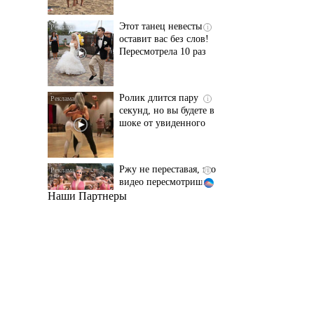
Пересмотрела 10 раз
Ролик длится пару
i
секунд, но вы будете в
шоке от увиденного
Ржу не переставая, это
i
видео пересмотришь
не раз
Наши Партнеры
"Потеряли стыд в
i
погоне за "Диором":
Поплавская вмазала
семейке Плющенко
Ролик из Омска: вы
i
будете смеяться долго