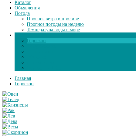
Каталог
Объявления
Погода
Прогноз ветра в проливе
Прогноз погоды на неделю
Температура воды в море
Инфо
Гороскоп
Поздравления
Игры онлайн
Общение
Автозапчасти
Экзамен по ПДД
Главная
Гороскоп