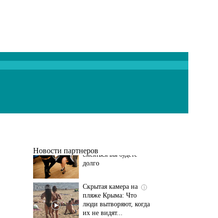
Ролик длится
i
несколько секунд, а
смеяться вы будете
долго
Новости партнеров
Скрытая камера на
i
пляже Крыма: Что
люди вытворяют, когда
их не видят...
Этот танец невесты
i
оставит вас без слов!