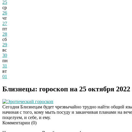
25
ср
26
чт
27
пт
28
сб
29
вс
30
пн
31
вт
01
Близнецы: гороскоп на 25 октября 2022
Эротический гороскоп
Сегодня Близнецам будет чрезвычайно трудно найти общий язы
начиная с того, кому мыть посуду и заканчивая планами на веч
поцелуем, и себе, и ему.
Комментарии (
0
)