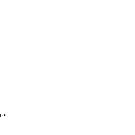
Королева вагона
i
отожгла! Видео не
оставит равнодушным
 рот